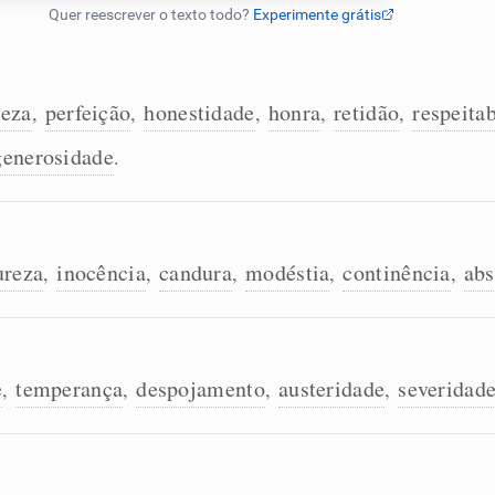
deza
perfeição
honestidade
honra
retidão
respeita
,
,
,
,
,
generosidade
.
ureza
inocência
candura
modéstia
continência
abs
,
,
,
,
,
e
temperança
despojamento
austeridade
severidad
,
,
,
,