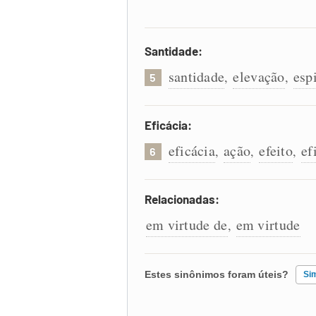
Santidade:
santidade
elevação
esp
,
,
5
Eficácia:
eficácia
ação
efeito
ef
,
,
,
6
Relacionadas:
em virtude de
em virtude
,
Estes sinônimos foram úteis?
Si