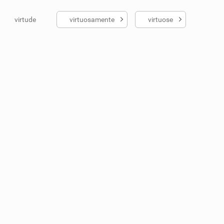
virtude
virtuosamente
virtuose
ados me ajudou