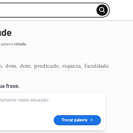
ude
 palavra
virtude
:
o
dom
dote
predicado
riqueza
faculdade
,
,
,
,
,
.