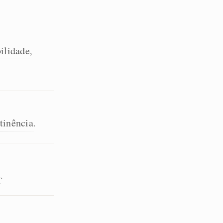
bilidade
,
tinência
.
e
.