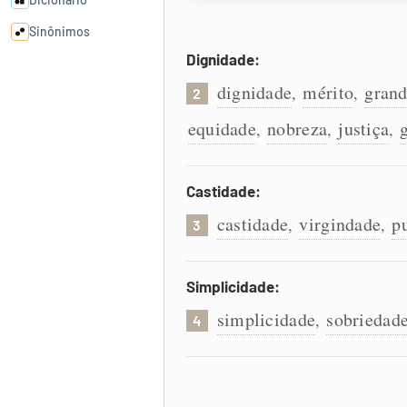
Sinônimos
Dignidade:
Cata-letras
dignidade
mérito
gran
,
,
2
equidade
nobreza
justiça
,
,
,
Conexões
Caça-palavras
Castidade:
castidade
virgindade
p
,
,
3
Simplicidade:
Dicionário
simplicidade
sobriedad
,
4
Sinônimos