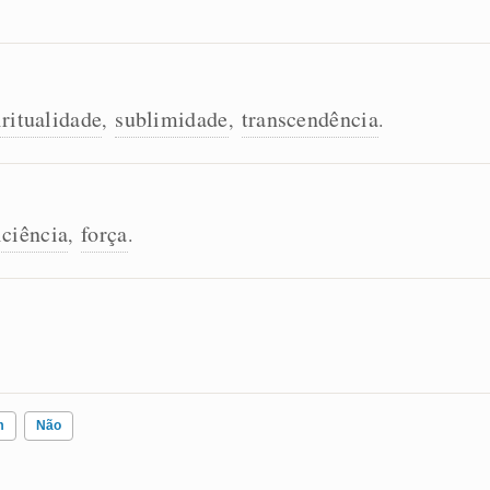
iritualidade
sublimidade
transcendência
,
,
.
iciência
força
,
.
m
Não