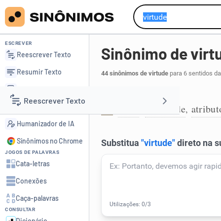
ESCREVER
Sinônimo de virt
Reescrever Texto
Resumir Texto
44 sinônimos de virtude
para 6 sentidos da
Corrigir Texto
Valor ou qualidade:
Reescrever Texto
Detector de IA
valor
qualidade
atribut
,
,
1
Humanizador de IA
Resumir Texto
Sinônimos no Chrome
JOGOS DE PALAVRAS
Corrigir Texto
Cata-letras
Conexões
Detector de IA
Caça-palavras
CONSULTAR
Humanizador de IA
Dicionário