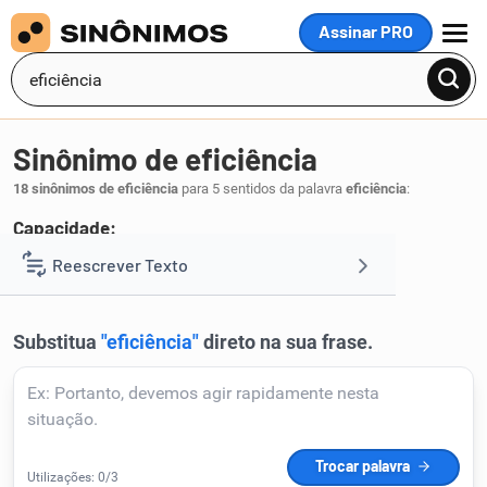
Assinar PRO
MENU
Sinônimo de eficiência
18 sinônimos de eficiência
para 5 sentidos da palavra
eficiência
:
Capacidade:
competência
Reescrever Texto
.
1
Resumir Texto
Corrigir Texto
Detector de IA