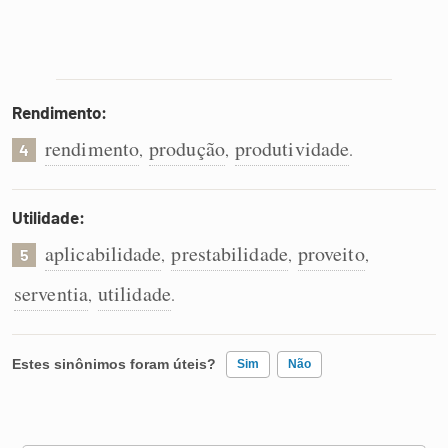
Rendimento:
rendimento
produção
produtividade
,
,
.
4
Utilidade:
aplicabilidade
prestabilidade
proveito
,
,
,
5
serventia
utilidade
,
.
Estes sinônimos foram úteis?
Sim
Não
Existem sinônimos incorretos