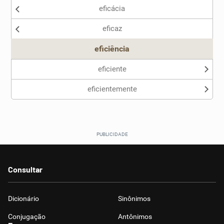
eficácia
Nenhum dos sinônimos apresentados me ajudou
eficaz
Outro
eficiência
eficiente
eficientemente
Consultar
Dicionário
Sinônimos
Conjugação
Antônimos