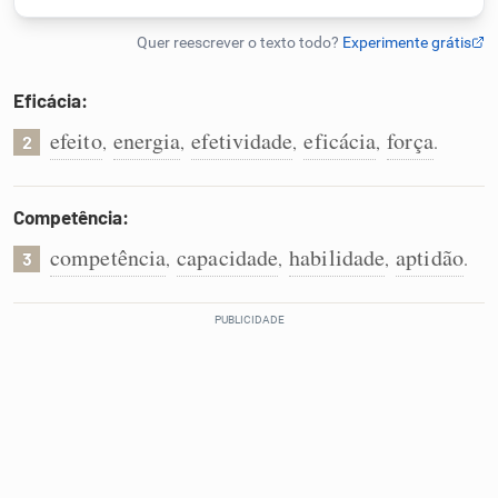
Humanizador de IA
Eficácia:
efeito
energia
efetividade
eficácia
força
,
,
,
,
.
2
Cata-letras
Conexões
Competência:
competência
capacidade
habilidade
aptidão
,
,
,
.
3
Caça-palavras
Dicionário
Sinônimos