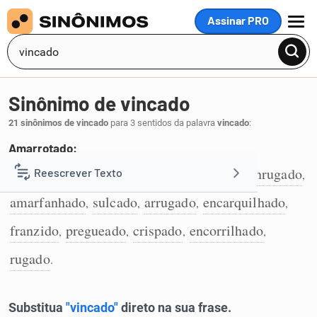
Assinar PRO
MENU
Sinônimo de vincado
21 sinônimos de vincado
para 3 sentidos da palavra
vincado
:
Amarrotado:
amassado
amarrotado
enxovalhado
enrugado
Reescrever Texto
,
,
,
,
1
amarfanhado
sulcado
arrugado
encarquilhado
,
,
,
,
Resumir Texto
franzido
pregueado
crispado
encorrilhado
,
,
,
,
Corrigir Texto
rugado
.
Detector de IA