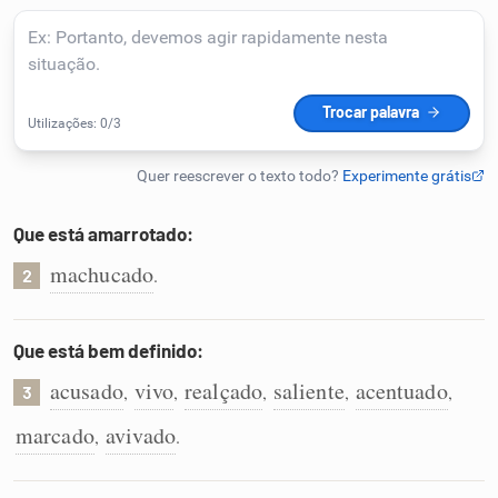
Humanizador de IA
Cata-letras
Conexões
Que está amarrotado:
machucado
.
Caça-palavras
2
Que está bem definido:
acusado
vivo
realçado
saliente
acentuado
,
,
,
,
,
3
Dicionário
marcado
avivado
,
.
Sinônimos