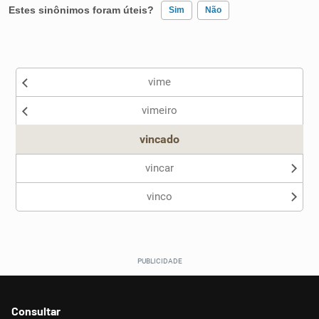
Estes sinônimos foram úteis?
Sim
Não
Existem sinônimos incorretos
vime
Nenhum dos sinônimos apresentados me ajudou
vimeiro
Outro
vincado
vincar
vinco
Consultar