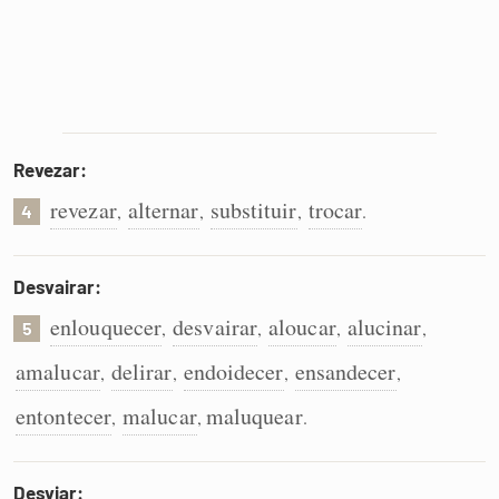
Revezar:
revezar
alternar
substituir
trocar
,
,
,
.
4
Desvairar:
enlouquecer
desvairar
aloucar
alucinar
,
,
,
,
5
amalucar
delirar
endoidecer
ensandecer
,
,
,
,
entontecer
malucar
maluquear
,
,
.
Desviar: