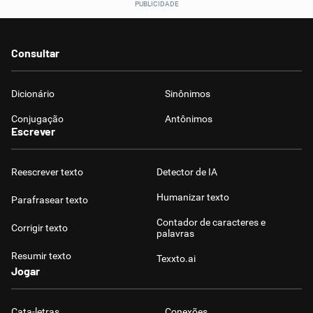
Consultar
Dicionário
Sinônimos
Conjugação
Antônimos
Escrever
Reescrever texto
Detector de IA
Humanizar texto
Parafrasear texto
Contador de caracteres e
Corrigir texto
palavras
Resumir texto
Texxto.ai
Jogar
Cata-letras
Conexões