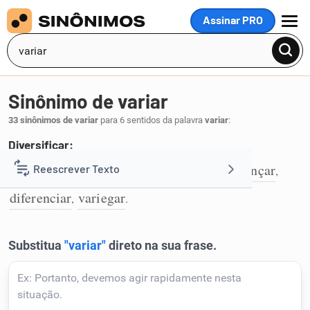
Assinar PRO
MENU
Sinônimo de variar
33 sinônimos de variar
para 6 sentidos da palavra
variar
:
Diversificar:
modalizar
matizar
diversificar
diferençar
Reescrever Texto
,
,
,
,
1
diferenciar
variegar
,
.
Resumir Texto
Corrigir Texto
Detector de IA