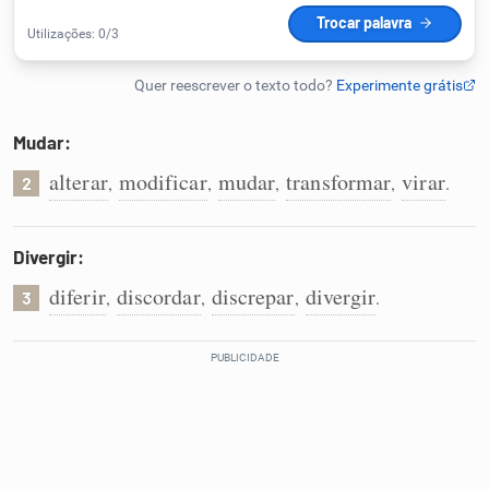
Humanizador de IA
Mudar:
Cata-letras
alterar
modificar
mudar
transformar
virar
,
,
,
,
.
2
Conexões
Divergir:
Caça-palavras
diferir
discordar
discrepar
divergir
,
,
,
.
3
Dicionário
Sinônimos