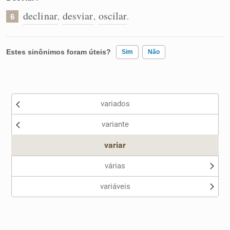
declinar
desviar
oscilar
,
,
.
6
Estes sinônimos foram úteis?
Sim
Não
Existem sinônimos incorretos
variados
Nenhum dos sinônimos apresentados me ajudou
variante
Outro
variar
várias
variáveis