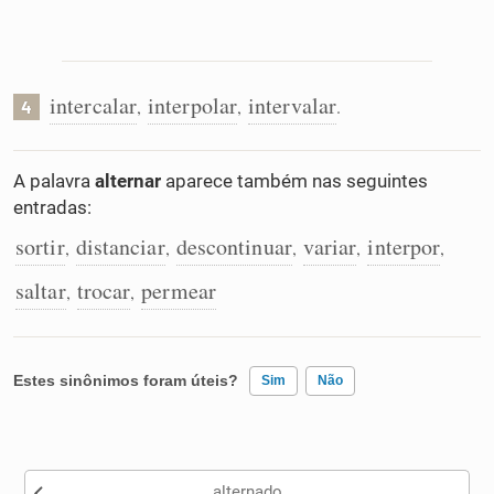
intercalar
interpolar
intervalar
,
,
.
4
A palavra
alternar
aparece também nas seguintes
entradas:
sortir
distanciar
descontinuar
variar
interpor
,
,
,
,
,
saltar
trocar
permear
,
,
Estes sinônimos foram úteis?
Sim
Não
Existem sinônimos incorretos
alternado
Nenhum dos sinônimos apresentados me ajudou