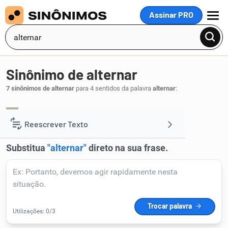
Assinar PRO
MENU
Sinônimo de alternar
7 sinônimos de alternar
para 4 sentidos da palavra
alternar
:
revezar
substituir
,
.
1
Reescrever Texto
Resumir Texto
Corrigir Texto
Detector de IA