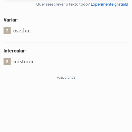
Humanizador de IA
Variar:
oscilar
.
2
Cata-letras
Intercalar:
Conexões
misturar
.
3
Caça-palavras
Dicionário
Sinônimos