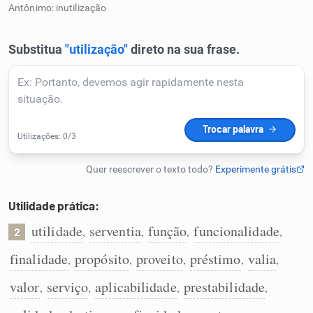
Antônimo: inutilização
Humanizador de IA
Cata-letras
Conexões
Caça-palavras
Utilidade prática:
utilidade
serventia
função
funcionalidade
,
,
,
,
2
Dicionário
finalidade
propósito
proveito
préstimo
valia
,
,
,
,
,
valor
serviço
aplicabilidade
prestabilidade
,
,
,
,
Sinônimos