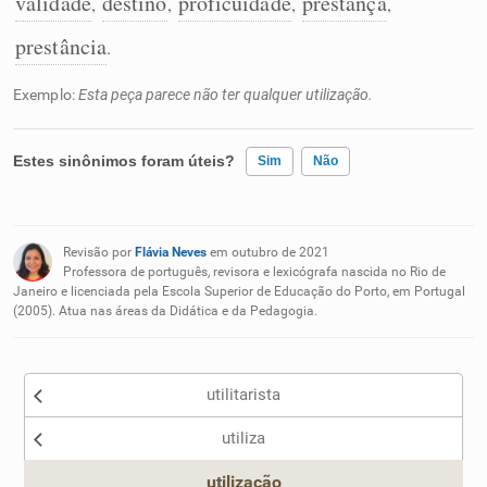
validade
destino
proficuidade
prestança
,
,
,
,
prestância
.
Exemplo:
Esta peça parece não ter qualquer utilização.
Estes sinônimos foram úteis?
Sim
Não
Existem sinônimos incorretos
Revisão por
Flávia Neves
em outubro de 2021
Nenhum dos sinônimos apresentados me ajudou
Professora de português, revisora e lexicógrafa nascida no Rio de
Janeiro e licenciada pela Escola Superior de Educação do Porto, em Portugal
(2005). Atua nas áreas da Didática e da Pedagogia.
Outro
utilitarista
utiliza
utilização