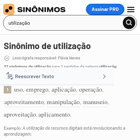
Assinar PRO
MENU
Sinônimo de utilização
Lexicógrafa responsável: Flávia Neves
27 sinônimos de utilização
para 2 sentidos da palavra
utilização
:
Reescrever Texto
Ação de utilizar:
uso
emprego
aplicação
operação
,
,
,
,
1
Resumir Texto
aproveitamento
manipulação
manuseio
,
,
,
Corrigir Texto
aproveitação
aplicamento
,
.
Exemplo:
A utilização de recursos digitais está revolucionando a
Detector de IA
aprendizagem.