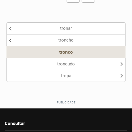
Existem sinônimos incorretos
tronar
Nenhum dos sinônimos apresentados me ajudou
troncho
Outro
tronco
troncudo
tropa
Consultar