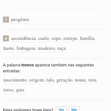
progênie
.
7
ascendência
caule
cepo
estirpe
família
,
,
,
,
,
8
haste
linhagem
madeiro
raça
,
,
,
.
A palavra
tronco
aparece também nas seguintes
entradas:
nascimento
origem
talo
geração
nome
tora
,
,
,
,
,
,
torso
pais
,
Estes sinônimos foram úteis?
Sim
Não