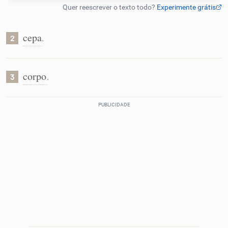
Humanizador de IA
cepa
.
2
Cata-letras
corpo
.
3
Conexões
Caça-palavras
Dicionário
Sinônimos