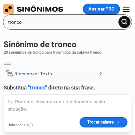
Assinar PRO
MENU
Sinônimo de tronco
20 sinônimos de tronco
para 8 sentidos da palavra
tronco
:
fuste
.
1
Reescrever Texto
Resumir Texto
Corrigir Texto
Detector de IA