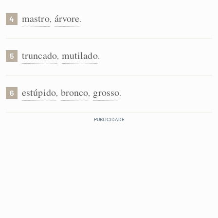
mastro
árvore
,
.
4
truncado
mutilado
,
.
5
estúpido
bronco
grosso
,
,
.
6