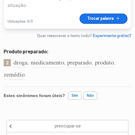
Humanizador de IA
Cata-letras
Produto preparado:
Conexões
droga
medicamento
preparado
produto
,
,
,
,
2
remédio
.
Caça-palavras
Estes sinônimos foram úteis?
Sim
Não
Dicionário
Existem sinônimos incorretos
Sinônimos
preocupar-se
Nenhum dos sinônimos apresentados me ajudou