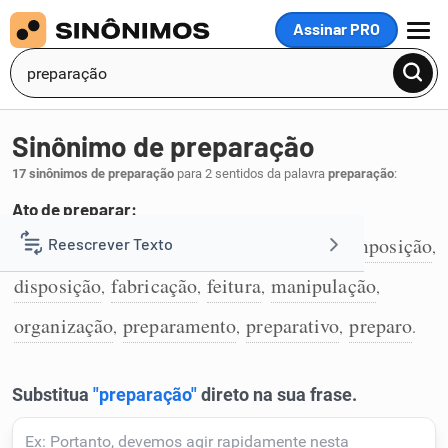
Assinar PRO
MENU
Sinônimo de preparação
17 sinônimos de preparação
para 2 sentidos da palavra
preparação
:
Ato de preparar:
elaboração
aprestamento
apresto
composição
Reescrever Texto
,
,
,
,
1
disposição
fabricação
feitura
manipulação
,
,
,
,
Resumir Texto
organização
preparamento
preparativo
preparo
,
,
,
.
Corrigir Texto
Detector de IA