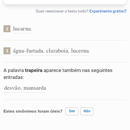
Humanizador de IA
lucarna
.
2
Cata-letras
água-furtada
claraboia
lucerna
,
,
.
3
Conexões
A palavra
trapeira
aparece também nas seguintes
Caça-palavras
entradas:
desvão
mansarda
,
Dicionário
Estes sinônimos foram úteis?
Sim
Não
Sinônimos
Existem sinônimos incorretos