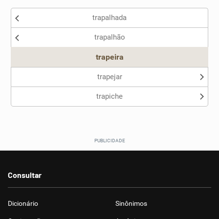
trapalhada
Nenhum dos sinônimos apresentados me ajudou
trapalhão
Outro
trapeira
trapejar
trapiche
Consultar
Dicionário
Sinônimos