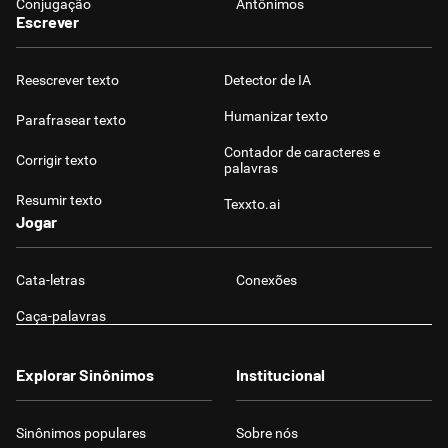
Conjugação
Antônimos
Escrever
Reescrever texto
Detector de IA
Humanizar texto
Parafrasear texto
Contador de caracteres e
Corrigir texto
palavras
Resumir texto
Texxto.ai
Jogar
Cata-letras
Conexões
Caça-palavras
Explorar Sinônimos
Institucional
Sinônimos populares
Sobre nós