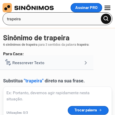
Assinar PRO
MENU
Sinônimo de trapeira
6 sinônimos de trapeira
para 3 sentidos da palavra
trapeira
:
Para Caça:
armadilha
arapuca
Reescrever Texto
,
.
1
Resumir Texto
Corrigir Texto
Detector de IA