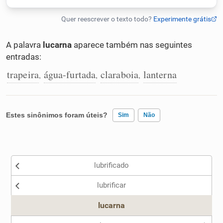
Humanizador de IA
A palavra
lucarna
aparece também nas seguintes
entradas:
Cata-letras
trapeira
água-furtada
claraboia
lanterna
,
,
,
Conexões
Estes sinônimos foram úteis?
Sim
Não
Caça-palavras
Existem sinônimos incorretos
lubrificado
Nenhum dos sinônimos apresentados me ajudou
Dicionário
lubrificar
Outro
lucarna
Sinônimos