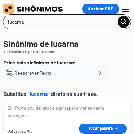
Assinar PRO
MENU
Sinônimo de lucarna
1 sinônimo
da palavra
lucarna
:
Principais sinônimos de lucarna:
lucerna
Reescrever Texto
.
1
Resumir Texto
Corrigir Texto
Detector de IA