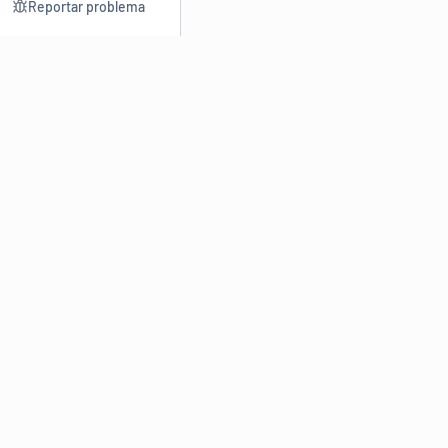
Reportar problema
Consultar
Escrev
Dicionário
Reescre
Sinônimos
Parafra
Conjugação
Corrigir
Antônimos
Resumir
O
Dicionário Online de Sinônimos
é parte do
Dicio.com.br
e
conta com mais de 30 mil sinônimos de palavras e de expressões
em português do Brasil.