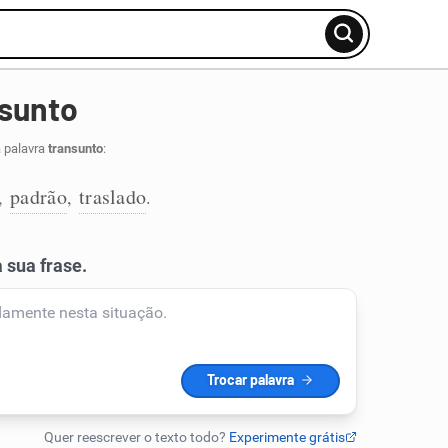
nsunto
a palavra
transunto
:
padrão
traslado
,
,
.