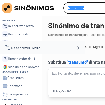
ESCREVER
Sinônimo de tra
Reescrever Texto
Resumir Texto
5 sinônimos de transunto
para 1 sentido d
Corrigir Texto
cópia
exemplo
imagem
,
,
1
Reescrever Texto
Detector de IA
Humanizador de IA
Resumir Texto
Sinônimos no Chrome
JOGOS DE PALAVRAS
Corrigir Texto
Cata-letras
Conexões
Detector de IA
Caça-palavras
CONSULTAR
Humanizador de IA
Dicionário