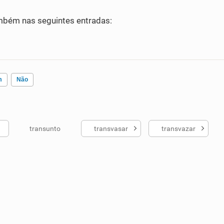
bém nas seguintes entradas:
m
Não
transunto
transvasar
transvazar
ados me ajudou