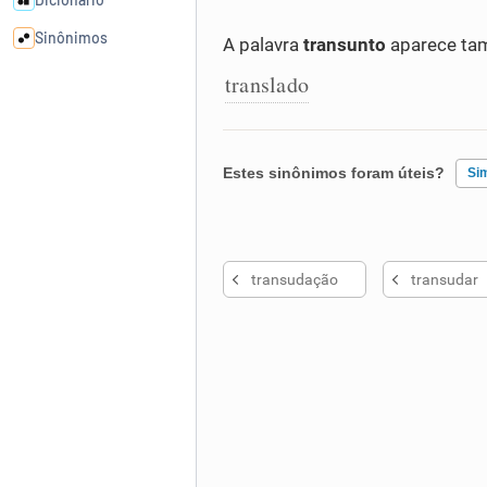
Sinônimos
A palavra
transunto
aparece tam
translado
Cata-letras
Conexões
Estes sinônimos foram úteis?
Si
Caça-palavras
Existem sinônimos incorretos
transudação
transudar
Nenhum dos sinônimos apresent
Outro
Dicionário
Sinônimos