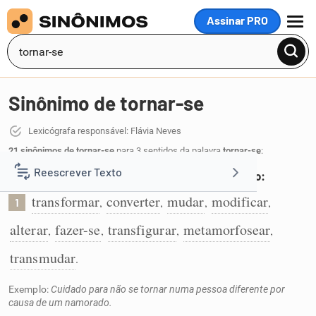
Assinar PRO
MENU
Sinônimo de tornar-se
Lexicógrafa responsável: Flávia Neves
21 sinônimos de tornar-se
para 3 sentidos da palavra
tornar-se
:
Reescrever Texto
Transformar-se, convertendo para outro estado:
transformar
converter
mudar
modificar
,
,
,
,
1
Resumir Texto
alterar
fazer-se
transfigurar
metamorfosear
,
,
,
,
Corrigir Texto
transmudar
.
Exemplo:
Cuidado para não se tornar numa pessoa diferente por
Detector de IA
causa de um namorado.