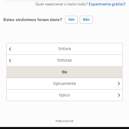
Humanizador de IA
Estes sinônimos foram úteis?
Sim
Não
Existem sinônimos incorretos
Cata-letras
tintura
Nenhum dos sinônimos apresentados me ajudou
Conexões
tinturas
Outro
Caça-palavras
tio
tipicamente
típico
Dicionário
Sinônimos