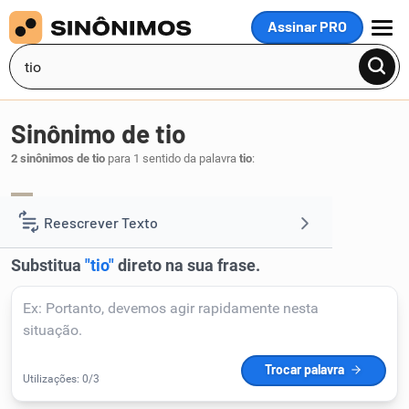
Assinar PRO
MENU
Sinônimo de tio
2 sinônimos de tio
para 1 sentido da palavra
tio
:
solteirão
titio
,
.
1
Reescrever Texto
Resumir Texto
Corrigir Texto
Detector de IA