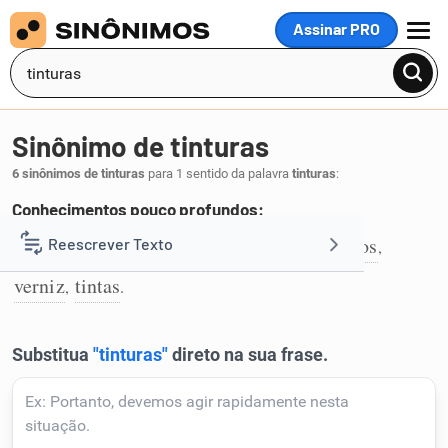
Assinar PRO
MENU
Sinônimo de tinturas
6 sinônimos de tinturas
para 1 sentido da palavra
tinturas
:
Conhecimentos pouco profundos:
superfície
rudimentos
aparência
laivos
Reescrever Texto
,
,
,
,
1
verniz
tintas
,
.
Resumir Texto
Corrigir Texto
Detector de IA