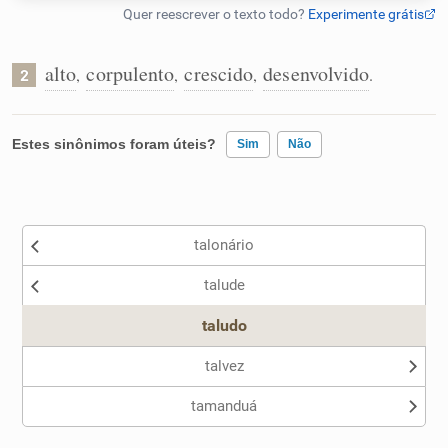
Humanizador de IA
alto
corpulento
crescido
desenvolvido
,
,
,
.
2
Cata-letras
Estes sinônimos foram úteis?
Sim
Não
Conexões
Existem sinônimos incorretos
talonário
Caça-palavras
Nenhum dos sinônimos apresentados me ajudou
talude
Outro
taludo
Dicionário
talvez
tamanduá
Sinônimos