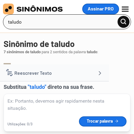
Assinar PRO
MENU
Sinônimo de taludo
7 sinônimos de taludo
para 2 sentidos da palavra
taludo
:
encorpado
forte
grande
,
,
.
1
Reescrever Texto
Resumir Texto
Corrigir Texto
Detector de IA