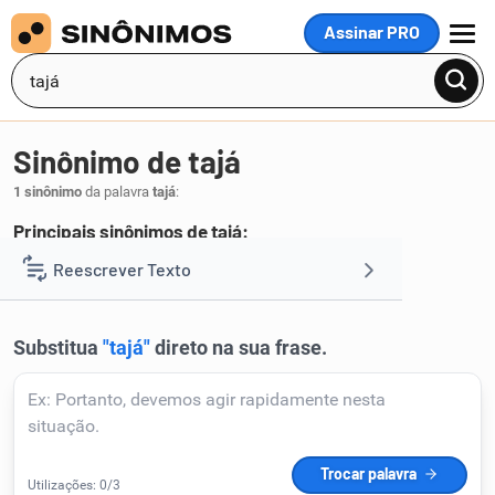
Assinar PRO
MENU
Sinônimo de tajá
1 sinônimo
da palavra
tajá
:
Principais sinônimos de tajá:
tinhorão
Reescrever Texto
.
1
Resumir Texto
Corrigir Texto
Detector de IA