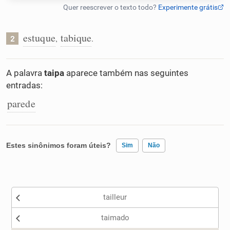
Humanizador de IA
estuque
tabique
,
.
2
Cata-letras
A palavra
taipa
aparece também nas seguintes
entradas:
Conexões
parede
Caça-palavras
Estes sinônimos foram úteis?
Sim
Não
Existem sinônimos incorretos
Dicionário
tailleur
Nenhum dos sinônimos apresentados me ajudou
Sinônimos
taimado
Outro