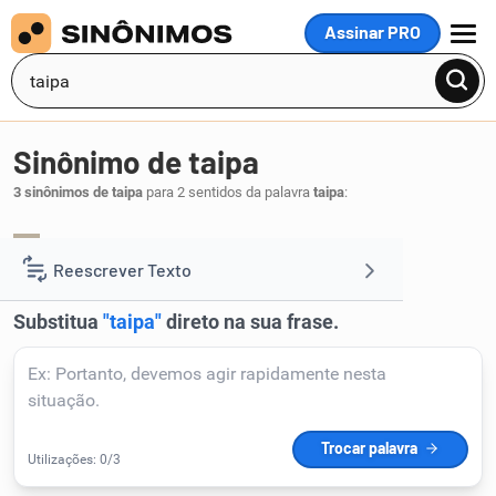
Assinar PRO
MENU
Sinônimo de taipa
3 sinônimos de taipa
para 2 sentidos da palavra
taipa
:
tapume
.
1
Reescrever Texto
Resumir Texto
Corrigir Texto
Detector de IA