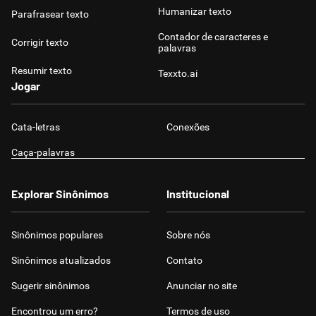
Humanizar texto
Parafrasear texto
Contador de caracteres e
Corrigir texto
palavras
Resumir texto
Texxto.ai
Jogar
Cata-letras
Conexões
Caça-palavras
Explorar Sinônimos
Institucional
Sinônimos populares
Sobre nós
Sinônimos atualizados
Contato
Sugerir sinônimos
Anunciar no site
Encontrou um erro?
Termos de uso