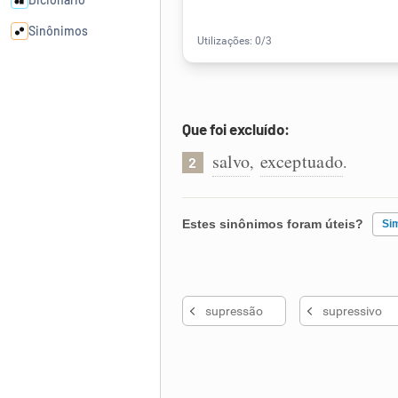
Sinônimos
Cata-letras
Que foi excluído:
Conexões
salvo
exceptuado
,
.
2
Caça-palavras
Estes sinônimos foram úteis?
Si
Existem sinônimos incorretos
Dicionário
supressão
supressivo
Nenhum dos sinônimos apresent
Sinônimos
Outro