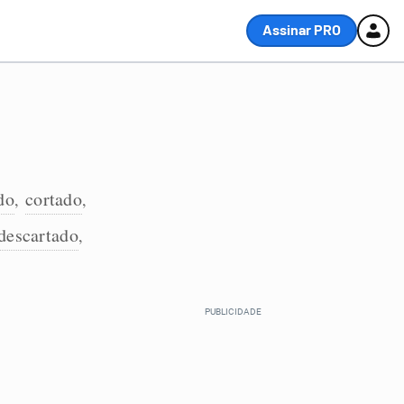
Assinar PRO
do
cortado
,
,
descartado
,