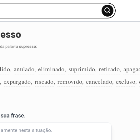
resso
 da palavra
supresso
:
:
lido
anulado
eliminado
suprimido
retirado
apaga
,
,
,
,
,
expurgado
riscado
removido
cancelado
excluso
,
,
,
,
,
,