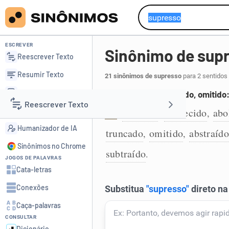
ESCREVER
Sinônimo de sup
Reescrever Texto
Resumir Texto
21 sinônimos de supresso
para 2 sentidos
Corrigir Texto
Não incluído; suprimido, omitido
Reescrever Texto
Detector de IA
excluído
esquecido
abo
,
,
1
Humanizador de IA
truncado
omitido
abstraído
,
,
Resumir Texto
Sinônimos no Chrome
subtraído
.
JOGOS DE PALAVRAS
Corrigir Texto
Cata-letras
Conexões
Detector de IA
Caça-palavras
CONSULTAR
Humanizador de IA
Dicionário