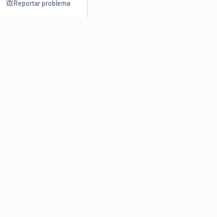
Reportar problema
Consultar
Escrev
Dicionário
Reescre
Sinônimos
Parafra
Conjugação
Corrigir
Antônimos
Resumir
O
Dicionário Online de Sinônimos
é parte do
Dicio.com.br
e
conta com mais de 30 mil sinônimos de palavras e de expressões
em português do Brasil.