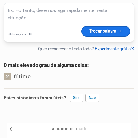
Humanizador de IA
Cata-letras
Conexões
O mais elevado grau de alguma coisa:
último
.
Caça-palavras
2
Estes sinônimos foram úteis?
Sim
Não
Dicionário
Existem sinônimos incorretos
Sinônimos
supramencionado
Nenhum dos sinônimos apresentados me ajudou