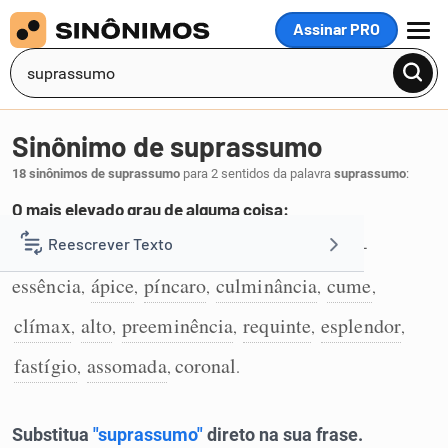
Assinar PRO
MENU
Sinônimo de suprassumo
18 sinônimos de suprassumo
para 2 sentidos da palavra
suprassumo
:
O mais elevado grau de alguma coisa:
máximo
cúmulo
apogeu
auge
quinta-
Reescrever Texto
,
,
,
,
1
essência
ápice
píncaro
culminância
cume
,
,
,
,
,
Resumir Texto
clímax
alto
preeminência
requinte
esplendor
,
,
,
,
,
Corrigir Texto
fastígio
assomada
coronal
,
,
.
Detector de IA