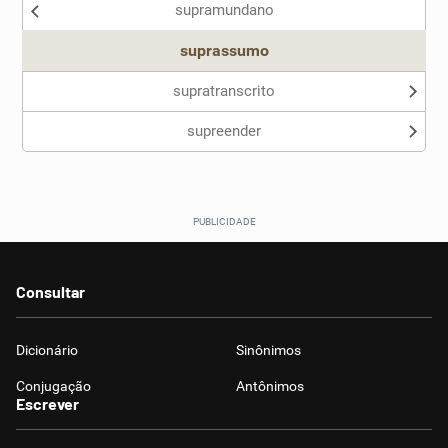
supramundano
Outro
suprassumo
supratranscrito
supreender
Consultar
Dicionário
Sinônimos
Conjugação
Antônimos
Escrever