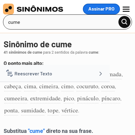
Assinar PRO
MENU
Sinônimo de cume
41 sinônimos de cume
para 2 sentidos da palavra
cume
:
O ponto mais alto:
acume
topo
crista
alcantil
alto
assomada
Reescrever Texto
,
,
,
,
,
,
1
cabeça
cima
cimeira
cimo
cocuruto
coroa
,
,
,
,
,
,
Resumir Texto
cumeeira
extremidade
pico
pináculo
píncaro
,
,
,
,
,
Corrigir Texto
ponta
sumidade
tope
vértice
,
,
,
.
Detector de IA