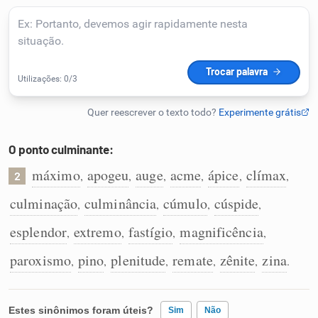
Humanizador de IA
Cata-letras
Conexões
O ponto culminante:
máximo
apogeu
auge
acme
ápice
clímax
,
,
,
,
,
,
Caça-palavras
2
culminação
culminância
cúmulo
cúspide
,
,
,
,
esplendor
extremo
fastígio
magnificência
,
,
,
,
Dicionário
paroxismo
pino
plenitude
remate
zênite
zina
,
,
,
,
,
.
Sinônimos
Estes sinônimos foram úteis?
Sim
Não