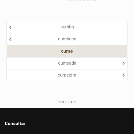
Existem sinônimos incorretos
cumbá
Nenhum dos sinônimos apresentados me ajudou
cumbaca
Outro
cume
cumeada
cumeeira
Consultar