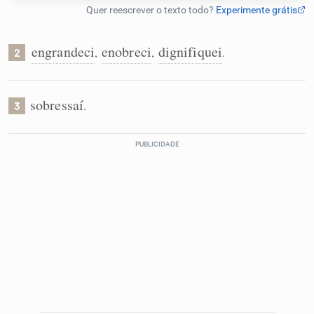
Humanizador de IA
engrandeci
enobreci
dignifiquei
,
,
.
2
Cata-letras
sobressaí
.
3
Conexões
Caça-palavras
Dicionário
Sinônimos