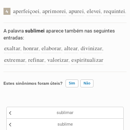
aperfeiçoei
aprimorei
apurei
elevei
requintei
,
,
,
,
.
4
A palavra
sublimei
aparece também nas seguintes
entradas:
exaltar
honrar
elaborar
altear
divinizar
,
,
,
,
,
extremar
refinar
valorizar
espiritualizar
,
,
,
Estes sinônimos foram úteis?
Sim
Não
Existem sinônimos incorretos
sublimar
Nenhum dos sinônimos apresentados me ajudou
sublime
Outro