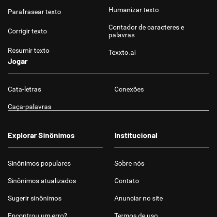
Humanizar texto
Parafrasear texto
Contador de caracteres e
Corrigir texto
palavras
Resumir texto
Texxto.ai
Jogar
Cata-letras
Conexões
Caça-palavras
Explorar Sinônimos
Institucional
Sinônimos populares
Sobre nós
Sinônimos atualizados
Contato
Sugerir sinônimos
Anunciar no site
Encontrou um erro?
Termos de uso