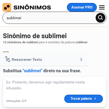
Assinar PRO
MENU
Sinônimo de sublimei
12 sinônimos de sublimei
para 4 sentidos da palavra
sublimei
:
purifiquei
depurei
aprimorei
,
,
.
1
Reescrever Texto
Resumir Texto
Corrigir Texto
Detector de IA