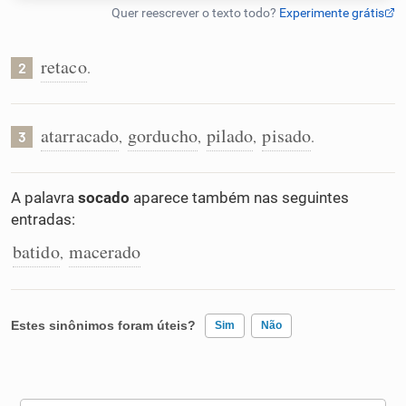
Humanizador de IA
retaco
.
2
Cata-letras
atarracado
gorducho
pilado
pisado
,
,
,
.
3
Conexões
A palavra
socado
aparece também nas seguintes
entradas:
Caça-palavras
batido
macerado
,
Dicionário
Estes sinônimos foram úteis?
Sim
Não
Sinônimos
Existem sinônimos incorretos