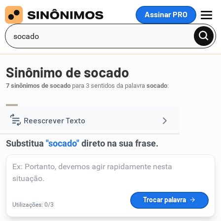
Assinar PRO
MENU
Sinônimo de socado
7 sinônimos de socado
para 3 sentidos da palavra
socado
:
escondido
metido
,
.
1
Reescrever Texto
Resumir Texto
Corrigir Texto
Detector de IA