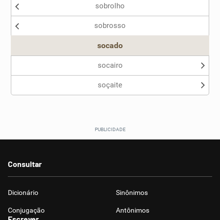
sobrolho
Nenhum dos sinônimos apresentados me ajudou
sobrosso
Outro
socado
socairo
soçaite
Consultar
Dicionário
Sinônimos
Conjugação
Antônimos
Escrever