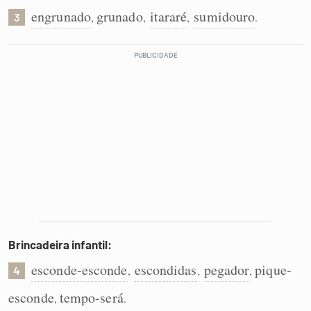
engrunado
grunado
itararé
sumidouro
,
,
,
.
3
Brincadeira infantil:
esconde-esconde
escondidas
pegador
pique-
,
,
,
4
esconde
tempo-será
,
.