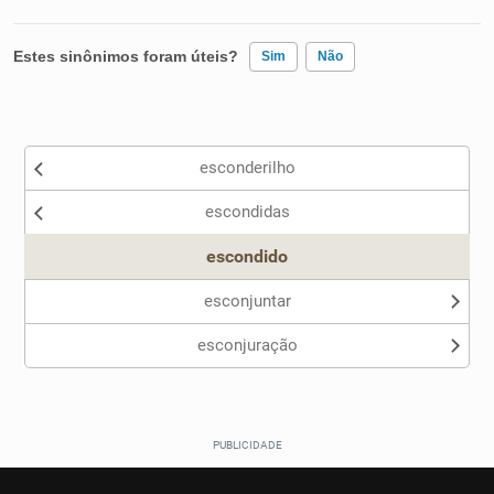
Estes sinônimos foram úteis?
Sim
Não
Existem sinônimos incorretos
esconderilho
Nenhum dos sinônimos apresentados me ajudou
escondidas
Outro
escondido
esconjuntar
esconjuração