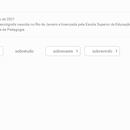
o de 2021
ados me ajudou
lexicógrafa nascida no Rio de Janeiro e licenciada pela Escola Superior de Educaçã
 e da Pedagogia.
sobretudo
sobreveste
sobrevindo