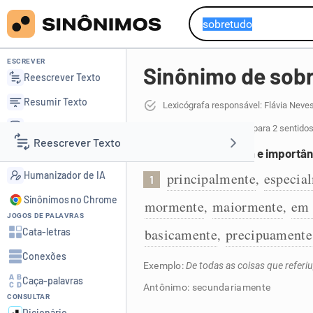
ESCREVER
Sinônimo de sob
Reescrever Texto
Resumir Texto
Lexicógrafa responsável: Flávia Neve
Corrigir Texto
32 sinônimos de sobretudo
para 2 sentidos
Reescrever Texto
Detector de IA
Com maior relevância e importân
Humanizador de IA
principalmente
especia
,
1
Resumir Texto
Sinônimos no Chrome
mormente
maiormente
em 
,
,
JOGOS DE PALAVRAS
Corrigir Texto
basicamente
precipuamente
Cata-letras
,
Conexões
Detector de IA
Exemplo:
De todas as coisas que refer
Caça-palavras
Antônimo: secundariamente
CONSULTAR
Humanizador de IA
Dicionário