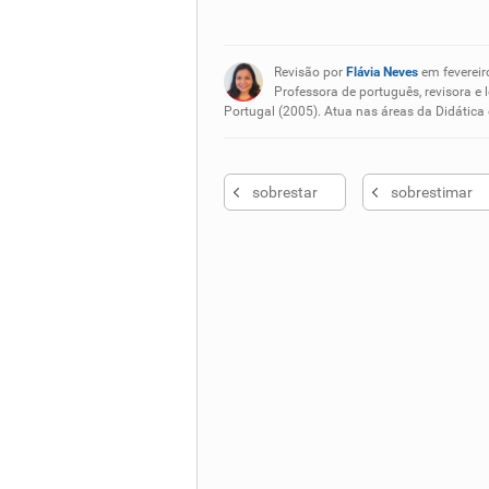
Existem sinônimos incorretos
Revisão por
Flávia Neves
em fevereir
Nenhum dos sinônimos apresent
Professora de português, revisora e 
Portugal (2005). Atua nas áreas da Didática
Outro
sobrestar
sobrestimar