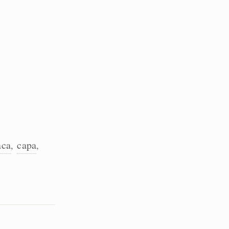
aca
capa
,
,