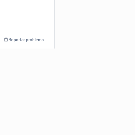
Reportar problema
Consultar
Escrev
Dicionário
Reescre
Sinônimos
Parafra
Conjugação
Corrigir
Antônimos
Resumir