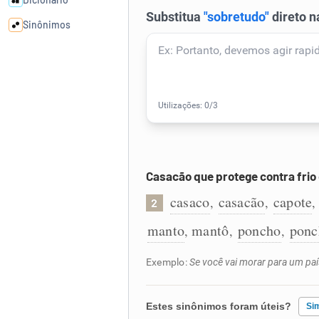
Sinônimos
Cata-letras
Conexões
Caça-palavras
Casacão que protege contra frio
casaco
casacão
capote
,
,
2
Dicionário
manto
mantô
poncho
ponc
,
,
,
Exemplo:
Se você vai morar para um pa
Sinônimos
Estes sinônimos foram úteis?
Si