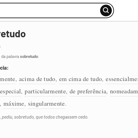
retudo
s
 da palavra
sobretudo
:
cia:
lmente
acima de tudo
em cima de tudo
essencialme
,
,
,
especial
particularmente
de preferência
nomeadam
,
,
,
máxime
singularmente
,
,
.
iu, pediu, sobretudo, que todos chegassem cedo.