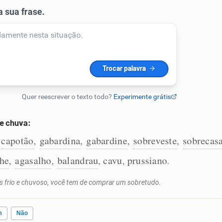
 e chuva:
capotão
gabardina
gabardine
sobreveste
sobrecas
,
,
,
,
,
he
agasalho
balandrau
cavu
prussiano
,
,
,
,
.
ís frio e chuvoso, você tem de comprar um sobretudo.
m
Não