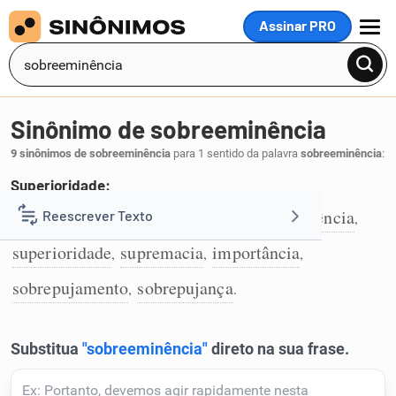
Assinar PRO
MENU
Sinônimo de sobreeminência
9 sinônimos de sobreeminência
para 1 sentido da palavra
sobreeminência
:
Superioridade:
eminência
ilustração
distinção
excelência
Reescrever Texto
,
,
,
,
1
superioridade
supremacia
importância
,
,
,
Resumir Texto
sobrepujamento
sobrepujança
,
.
Corrigir Texto
Detector de IA