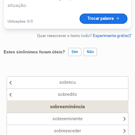
Humanizador de IA
Cata-letras
Estes sinônimos foram úteis?
Sim
Não
Conexões
Existem sinônimos incorretos
Caça-palavras
sobrecu
Nenhum dos sinônimos apresentados me ajudou
sobredito
Outro
sobreeminência
Dicionário
sobreeminente
Sinônimos
sobreexceder