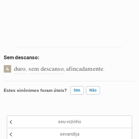
Sem descanso:
duro
sem descanso
afincadamente
,
,
.
4
Estes sinônimos foram úteis?
Sim
Não
Existem sinônimos incorretos
seu-vizinho
Nenhum dos sinônimos apresentados me ajudou
sevandija
Outro