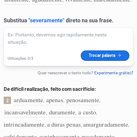
Humanizador de IA
Cata-letras
Conexões
Caça-palavras
De difícil realização, feito com sacrifício:
arduamente
apenas
penosamente
,
,
,
2
Dicionário
incansavelmente
duramente
a custo
,
,
,
intrincadamente
a duras penas
amarguradamente
,
,
,
Sinônimos
sofridamente
espinhosamente
pesadamente
,
,
,