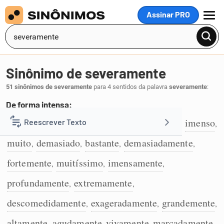
Assinar PRO
MENU
Sinônimo de severamente
51 sinônimos de severamente
para 4 sentidos da palavra
severamente
:
De forma intensa:
intensamente
excessivamente
demais
imenso
Reescrever Texto
,
,
,
,
1
muito
demasiado
bastante
demasiadamente
,
,
,
,
Resumir Texto
fortemente
muitíssimo
imensamente
,
,
,
Corrigir Texto
profundamente
extremamente
,
,
descomedidamente
exageradamente
grandemente
,
,
,
Detector de IA
altamente
agudamente
vivamente
marcadamente
,
,
,
.