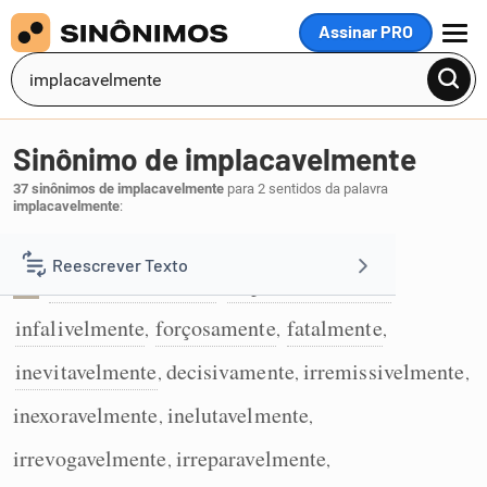
Assinar PRO
MENU
Sinônimo de implacavelmente
37 sinônimos de implacavelmente
para 2 sentidos da palavra
implacavelmente
:
De modo inevitável:
Reescrever Texto
irremediavelmente
impreterivelmente
,
,
1
infalivelmente
forçosamente
fatalmente
Resumir Texto
,
,
,
inevitavelmente
decisivamente
irremissivelmente
,
,
,
Corrigir Texto
inexoravelmente
inelutavelmente
,
,
Detector de IA
irrevogavelmente
irreparavelmente
,
,