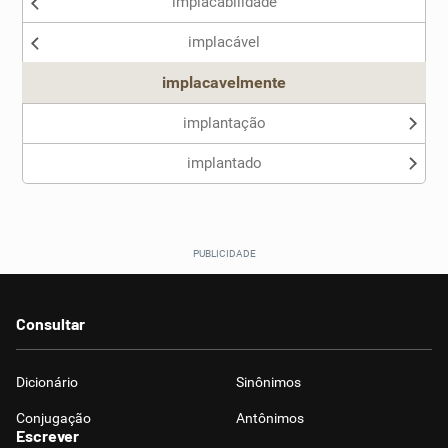
implacabilidade
Nenhum dos sinônimos apresentados me ajudou
implacável
Outro
implacavelmente
implantação
implantado
Consultar
Dicionário
Sinônimos
Conjugação
Antônimos
Escrever