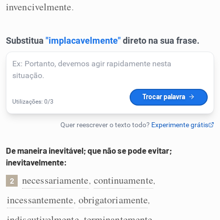
invencivelmente
.
Humanizador de IA
Cata-letras
Conexões
Caça-palavras
De maneira inevitável; que não se pode evitar;
inevitavelmente:
Dicionário
necessariamente
continuamente
,
,
2
incessantemente
obrigatoriamente
,
,
Sinônimos
indiscutivelmente
terminantemente
,
,