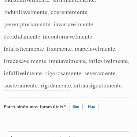
indubitavelmente
coerentemente
,
,
peremptoriamente
invariavelmente
,
,
decididamente
incontornavelmente
,
,
fatalisticamente
fixamente
inapelavelmente
,
,
,
irrecusavelmente
imutavelmente
inflexivelmente
,
,
,
infallivelmente
rigorosamente
severamente
,
,
,
austeramente
rigidamente
intransigentemente
,
,
.
Estes sinônimos foram úteis?
Sim
Não
Existem sinônimos incorretos