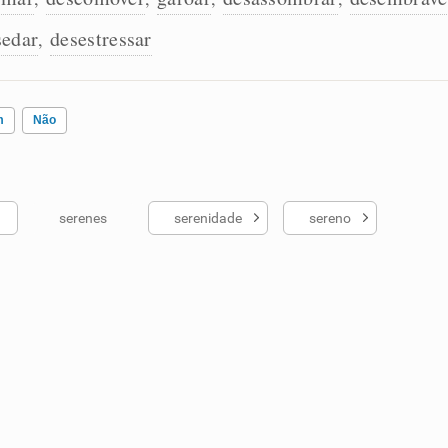
sedar
desestressar
,
m
Não
serenes
serenidade
sereno
ados me ajudou