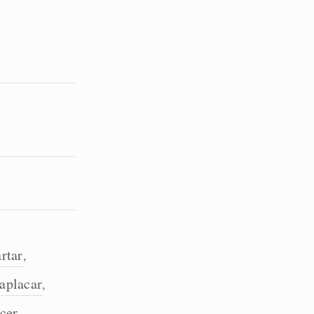
.
rtar
,
aplacar
,
cer
,