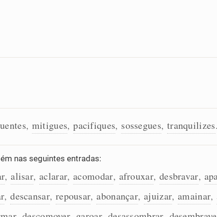
uentes
mitigues
pacifiques
sossegues
tranquilizes
,
,
,
,
ém nas seguintes entradas:
ar
alisar
aclarar
acomodar
afrouxar
desbravar
apa
,
,
,
,
,
,
ar
descansar
repousar
abonançar
ajuizar
amainar
,
,
,
,
,
,
rmar
descomover
garoar
desassombrar
desembrave
,
,
,
,