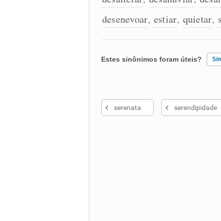
desenevoar
estiar
quietar
,
,
,
Estes sinônimos foram úteis?
Si
Existem sinônimos incorretos
serenata
serendipidade
Nenhum dos sinônimos apresent
Outro