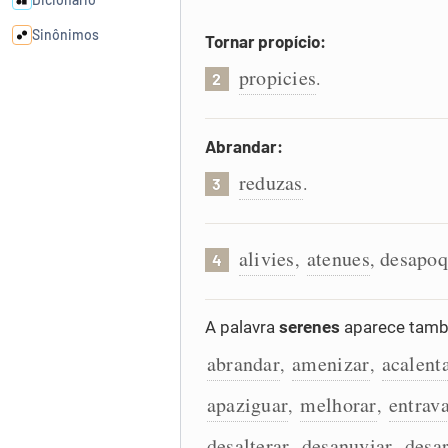
Sinônimos
Tornar propício:
propicies
.
2
Cata-letras
Abrandar:
Conexões
reduzas
.
3
Caça-palavras
alivies
atenues
desapoq
,
,
4
Dicionário
A palavra
serenes
aparece tamb
abrandar
amenizar
acalent
,
,
Sinônimos
apaziguar
melhorar
entrav
,
,
desalterar
desanuviar
desa
,
,