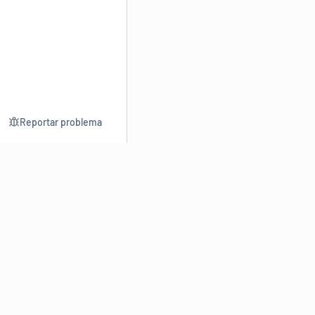
Reportar problema
Consultar
Escrev
Dicionário
Reescre
Sinônimos
Parafra
Conjugação
Corrigir