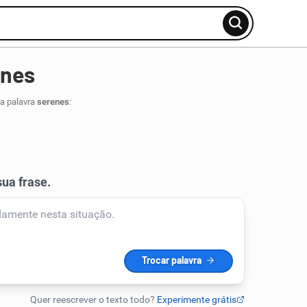
enes
da palavra
serenes
: