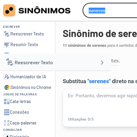
ESCREVER
Sinônimo de ser
Reescrever Texto
Resumir Texto
11 sinônimos de serenes
para 4 sentidos 
Corrigir Texto
acalmes
aquietes
,
.
1
Reescrever Texto
Detector de IA
Humanizador de IA
Resumir Texto
Sinônimos no Chrome
JOGOS DE PALAVRAS
Corrigir Texto
Cata-letras
Conexões
Detector de IA
Caça-palavras
CONSULTAR
Humanizador de IA
Dicionário