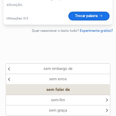
Humanizador de IA
Cata-letras
Conexões
Caça-palavras
sem embargo de
sem erros
sem falar de
Dicionário
sem-fim
Sinônimos
sem graça