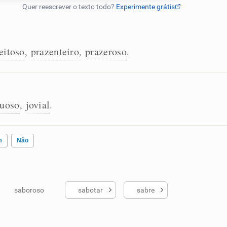
eitoso
prazenteiro
prazeroso
,
,
.
tuoso
jovial
,
.
m
Não
saboroso
sabotar
sabre
ados me ajudou