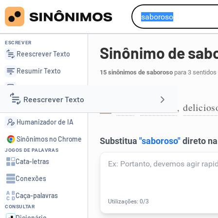
ESCREVER
Sinônimo de sab
Reescrever Texto
Resumir Texto
15 sinônimos de saboroso
para 3 sentidos
Corrigir Texto
Que tem bom gosto:
Reescrever Texto
Detector de IA
bom
apetitoso
delicios
,
,
1
Humanizador de IA
Resumir Texto
Sinônimos no Chrome
JOGOS DE PALAVRAS
Corrigir Texto
Cata-letras
Conexões
Detector de IA
Caça-palavras
CONSULTAR
Humanizador de IA
Dicionário