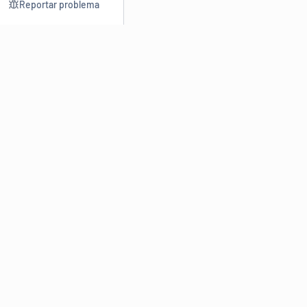
Reportar problema
Consultar
Escrev
Dicionário
Reescre
Sinônimos
Parafra
Conjugação
Corrigir
Antônimos
Resumir
O
Dicionário Online de Sinônimos
é parte do
Dicio.com.br
e
conta com mais de 30 mil sinônimos de palavras e de expressões
em português do Brasil.