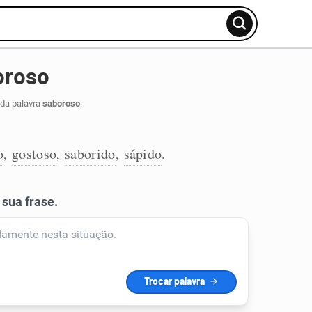
oroso
 da palavra
saboroso
:
o
gostoso
saborido
sápido
,
,
,
.