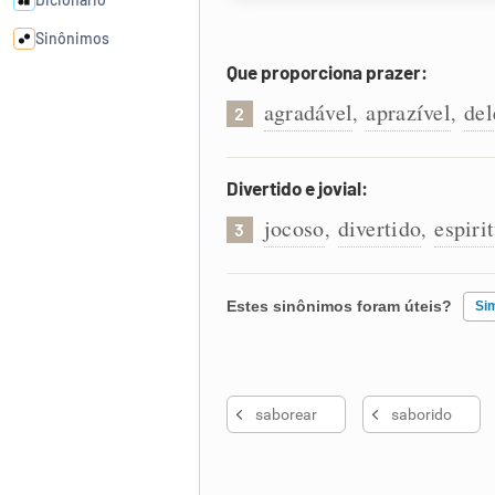
Sinônimos
Que proporciona prazer:
Cata-letras
agradável
aprazível
del
,
,
2
Conexões
Divertido e jovial:
jocoso
divertido
espiri
,
,
Caça-palavras
3
Estes sinônimos foram úteis?
Si
Dicionário
Existem sinônimos incorretos
Sinônimos
saborear
saborido
Nenhum dos sinônimos apresent
Outro