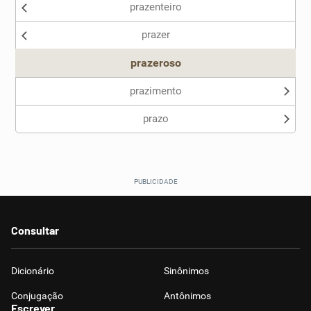
prazenteiro
Nenhum dos sinônimos apresentados me ajudou
prazer
Outro
prazeroso
prazimento
prazo
Consultar
Dicionário
Sinônimos
Conjugação
Antônimos
Escrever