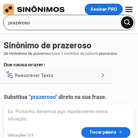
Assinar PRO
MENU
Sinônimo de prazeroso
26 sinônimos de prazeroso
para 2 sentidos da palavra
prazeroso
:
Que causa prazer:
aprazível
agradável
prazenteiro
bom
Reescrever Texto
,
,
,
.
1
Resumir Texto
Corrigir Texto
Detector de IA