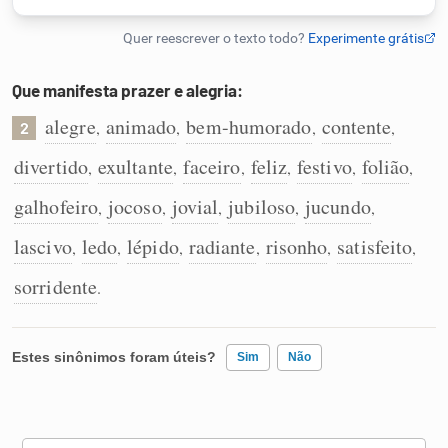
Humanizador de IA
Que manifesta prazer e alegria:
alegre
animado
bem-humorado
contente
,
,
,
,
2
Cata-letras
divertido
exultante
faceiro
feliz
festivo
folião
,
,
,
,
,
,
Conexões
galhofeiro
jocoso
jovial
jubiloso
jucundo
,
,
,
,
,
lascivo
ledo
lépido
radiante
risonho
satisfeito
,
,
,
,
,
,
Caça-palavras
sorridente
.
Dicionário
Estes sinônimos foram úteis?
Sim
Não
Sinônimos
Existem sinônimos incorretos