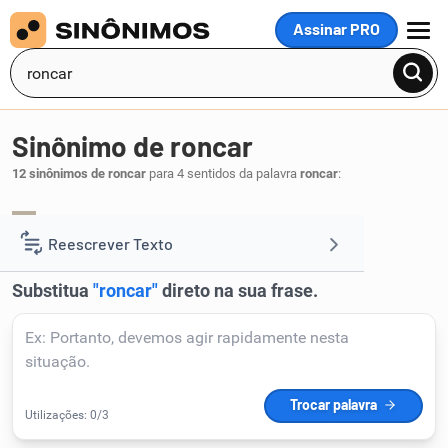
Assinar PRO
MENU
Sinônimo de roncar
12 sinônimos de roncar
para 4 sentidos da palavra
roncar
:
ronquejar
.
1
Reescrever Texto
Resumir Texto
Corrigir Texto
Detector de IA