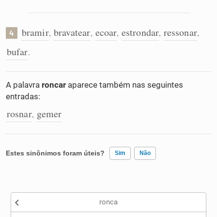
bramir
bravatear
ecoar
estrondar
ressonar
,
,
,
,
,
4
bufar
.
A palavra
roncar
aparece também nas seguintes
entradas:
rosnar
gemer
,
Estes sinônimos foram úteis?
Sim
Não
Existem sinônimos incorretos
ronca
Nenhum dos sinônimos apresentados me ajudou