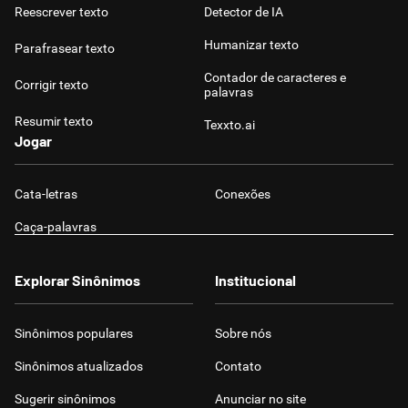
Reescrever texto
Detector de IA
Humanizar texto
Parafrasear texto
Contador de caracteres e
Corrigir texto
palavras
Resumir texto
Texxto.ai
Jogar
Cata-letras
Conexões
Caça-palavras
Explorar Sinônimos
Institucional
Sinônimos populares
Sobre nós
Sinônimos atualizados
Contato
Sugerir sinônimos
Anunciar no site