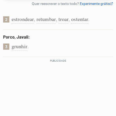
Humanizador de IA
estrondear
retumbar
troar
ostentar
,
,
,
.
2
Cata-letras
Porco, Javali:
grunhir
.
3
Conexões
Caça-palavras
Dicionário
Sinônimos