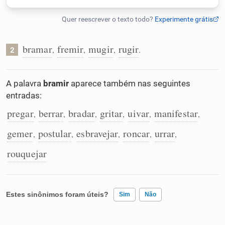
Humanizador de IA
bramar
fremir
mugir
rugir
,
,
,
.
2
Cata-letras
A palavra
bramir
aparece também nas seguintes
entradas:
Conexões
pregar
berrar
bradar
gritar
uivar
manifestar
,
,
,
,
,
,
Caça-palavras
gemer
postular
esbravejar
roncar
urrar
,
,
,
,
,
rouquejar
Dicionário
Estes sinônimos foram úteis?
Sim
Não
Sinônimos