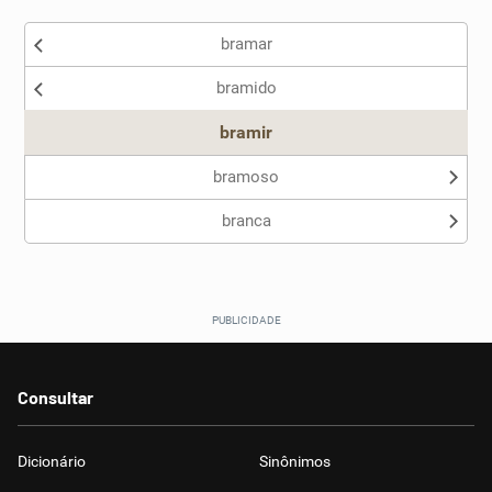
Existem sinônimos incorretos
bramar
Nenhum dos sinônimos apresentados me ajudou
bramido
Outro
bramir
bramoso
branca
Consultar
Dicionário
Sinônimos