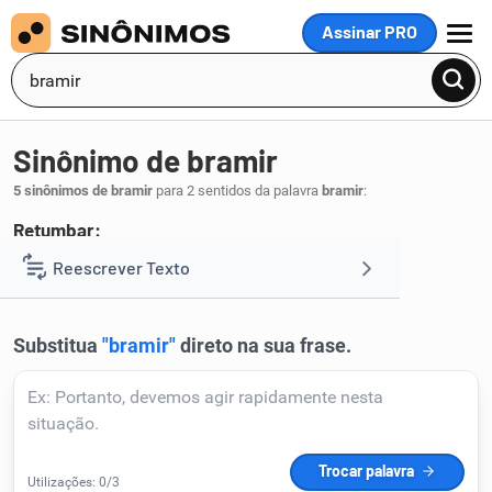
Assinar PRO
MENU
Sinônimo de bramir
5 sinônimos de bramir
para 2 sentidos da palavra
bramir
:
Retumbar:
romper
Reescrever Texto
.
1
Resumir Texto
Corrigir Texto
Detector de IA