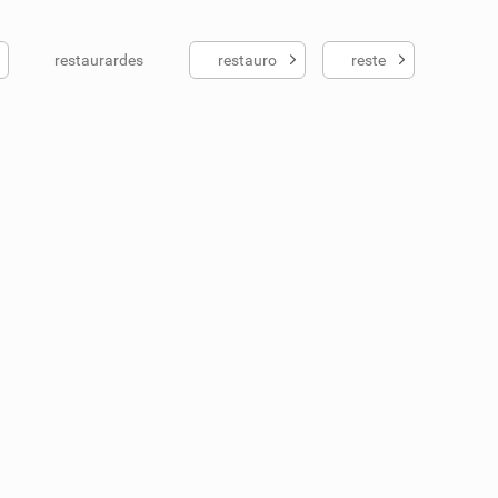
restaurardes
restauro
reste
ados me ajudou