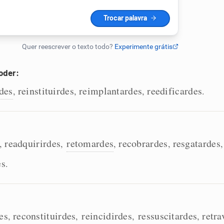
oder:
rdes
reinstituirdes
reimplantardes
reedificardes
,
,
,
.
readquirirdes
retomardes
recobrardes
resgatardes
,
,
,
,
,
es
.
es
reconstituirdes
reincidirdes
ressuscitardes
retra
,
,
,
,