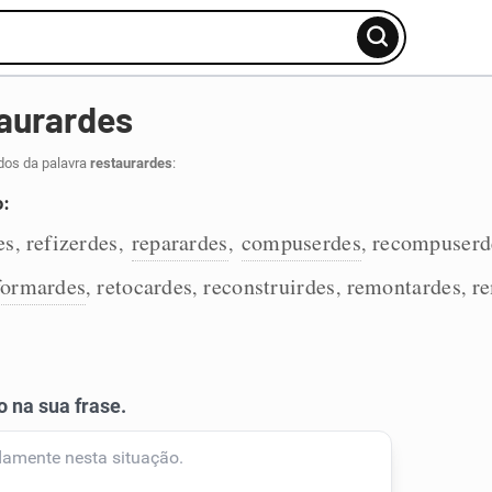
aurardes
dos da palavra
restaurardes
:
o:
es
refizerdes
reparardes
compuserdes
recompuserd
,
,
,
,
formardes
retocardes
reconstruirdes
remontardes
r
,
,
,
,