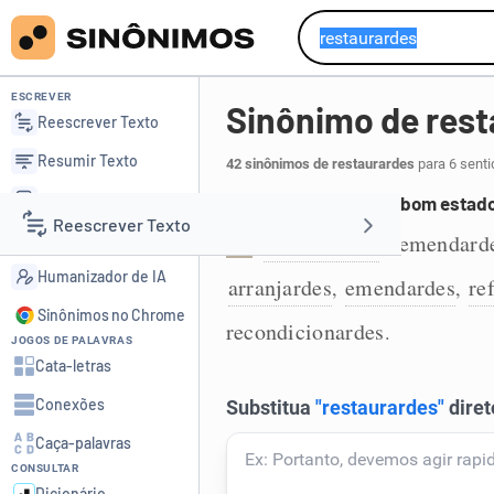
ESCREVER
Sinônimo de rest
Reescrever Texto
Resumir Texto
42 sinônimos de restaurardes
para 6 senti
Corrigir Texto
Consertar, pondo em bom estad
Reescrever Texto
Detector de IA
consertardes
remendard
,
1
Humanizador de IA
arranjardes
emendardes
re
,
,
Resumir Texto
Sinônimos no Chrome
recondicionardes
.
JOGOS DE PALAVRAS
Corrigir Texto
Cata-letras
Conexões
Detector de IA
Caça-palavras
CONSULTAR
Humanizador de IA
Dicionário