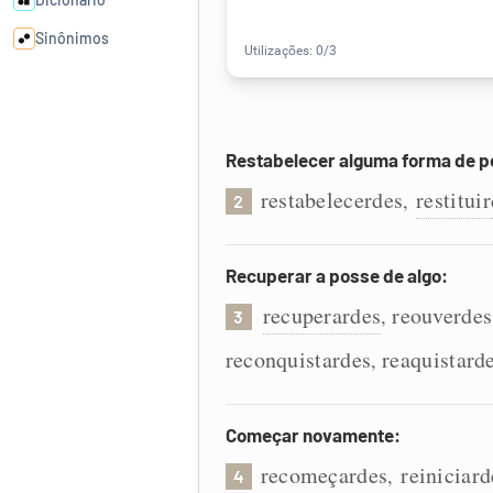
Sinônimos
Cata-letras
Restabelecer alguma forma de p
Conexões
restabelecerdes
restitui
,
2
Caça-palavras
Recuperar a posse de algo:
recuperardes
reouverdes
,
3
Dicionário
reconquistardes
reaquistard
,
Sinônimos
Começar novamente:
recomeçardes
reiniciard
,
4