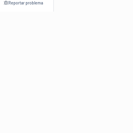
Reportar problema
Consultar
Escrev
Dicionário
Reescre
Sinônimos
Parafra
Conjugação
Corrigir
Antônimos
Resumir
O
Dicionário Online de Sinônimos
é parte do
Dicio.com.br
e
conta com mais de 30 mil sinônimos de palavras e de expressões
em português do Brasil.