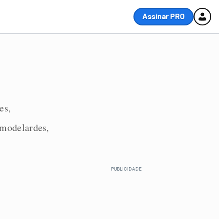
Assinar PRO
es
,
emodelardes
,