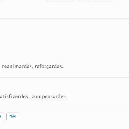
reanimardes
reforçardes
,
,
.
atisfizerdes
compensardes
,
.
m
Não