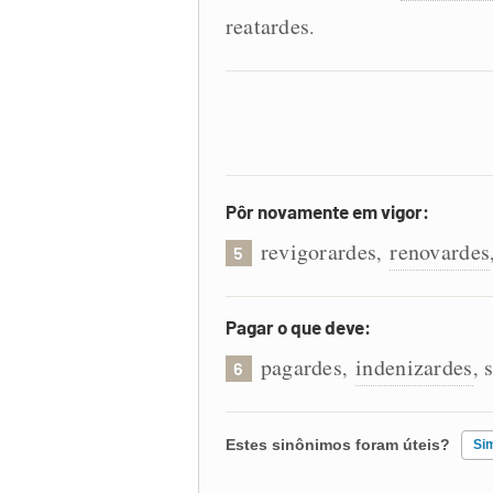
reatardes
.
Pôr novamente em vigor:
revigorardes
renovardes
,
5
Pagar o que deve:
pagardes
indenizardes
s
,
,
6
Estes sinônimos foram úteis?
Si