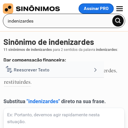
Assinar PRO
MENU
Sinônimo de indenizardes
11 sinônimos de indenizardes
para 2 sentidos da palavra
indenizardes
:
Dar compensação financeira:
derdes
devolverdes
entregardes
repuserdes
Reescrever Texto
,
,
,
,
1
restituirdes
.
Resumir Texto
Corrigir Texto
Detector de IA