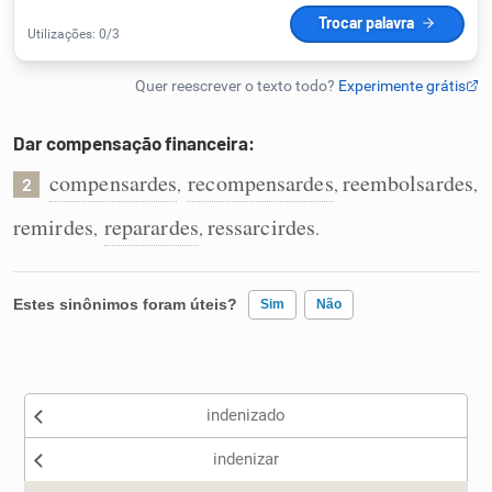
Humanizador de IA
Dar compensação financeira:
Cata-letras
compensardes
recompensardes
reembolsardes
,
,
,
2
Conexões
remirdes
reparardes
ressarcirdes
,
,
.
Caça-palavras
Estes sinônimos foram úteis?
Sim
Não
Existem sinônimos incorretos
Dicionário
indenizado
Nenhum dos sinônimos apresentados me ajudou
Sinônimos
indenizar
Outro