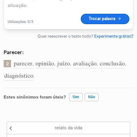
Humanizador de IA
Cata-letras
Parecer:
Conexões
parecer
opinião
juízo
avaliação
conclusão
,
,
,
,
,
2
diagnóstico
.
Caça-palavras
Estes sinônimos foram úteis?
Sim
Não
Dicionário
Existem sinônimos incorretos
Sinônimos
relato da vida
Nenhum dos sinônimos apresentados me ajudou