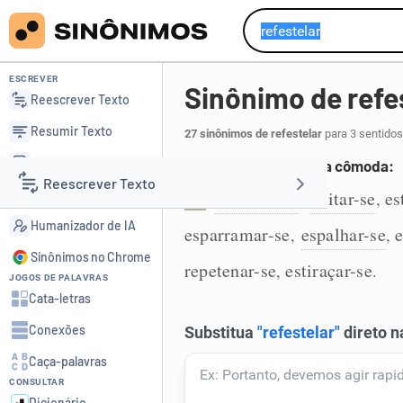
ESCREVER
Sinônimo de refe
Reescrever Texto
Resumir Texto
27 sinônimos de refestelar
para 3 sentidos
Corrigir Texto
Estender-se de forma cômoda:
Reescrever Texto
Detector de IA
estender-se
deitar-se
es
,
,
1
Humanizador de IA
esparramar-se
espalhar-se
e
,
,
Resumir Texto
Sinônimos no Chrome
repetenar-se
estiraçar-se
,
.
JOGOS DE PALAVRAS
Corrigir Texto
Cata-letras
Conexões
Detector de IA
Caça-palavras
CONSULTAR
Humanizador de IA
Dicionário