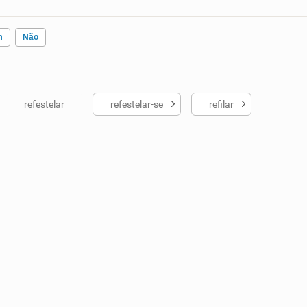
m
Não
refestelar
refestelar-se
refilar
ados me ajudou