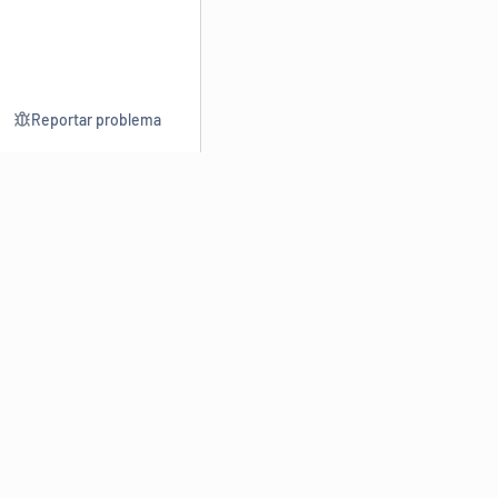
Reportar problema
Consultar
Escrev
Dicionário
Reescre
Sinônimos
Parafra
Conjugação
Corrigir
Antônimos
Resumir