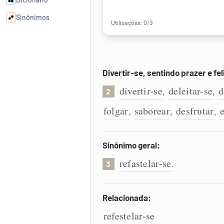
Sinônimos
Cata-letras
Divertir-se, sentindo prazer e fe
Conexões
divertir-se
deleitar-se
d
,
,
2
Caça-palavras
folgar
saborear
desfrutar
,
,
,
Sinônimo geral:
Dicionário
refastelar-se
.
3
Sinônimos
Relacionada:
refestelar-se