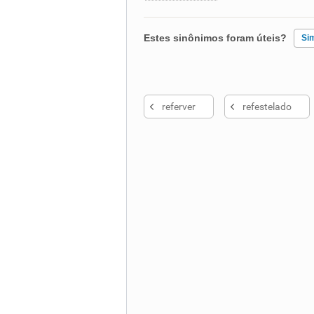
Estes sinônimos foram úteis?
Si
Existem sinônimos incorretos
referver
refestelado
Nenhum dos sinônimos apresent
Outro