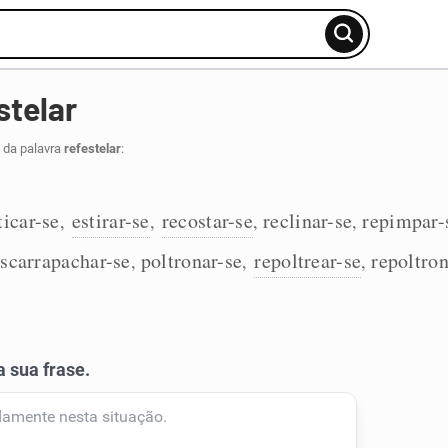
stelar
 da palavra
refestelar
:
ticar-se
estirar-se
recostar-se
reclinar-se
repimpar-
,
,
,
,
scarrapachar-se
poltronar-se
repoltrear-se
repoltron
,
,
,