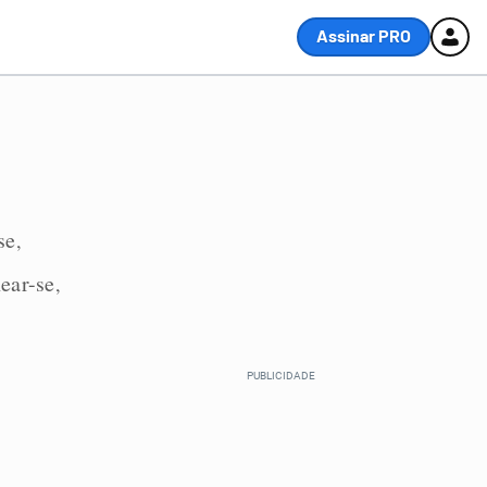
Assinar PRO
se
,
ear-se
,