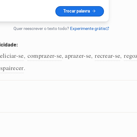
licidade:
eliciar-se
comprazer-se
aprazer-se
recrear-se
regoz
,
,
,
,
espairecer
.