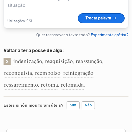
Humanizador de IA
Cata-letras
Voltar a ter a posse de algo:
Conexões
indenização
reaquisição
reassunção
,
,
,
2
reconquista
reembolso
reintegração
,
,
,
Caça-palavras
ressarcimento
retoma
retomada
,
,
.
Dicionário
Estes sinônimos foram úteis?
Sim
Não
Sinônimos
Existem sinônimos incorretos