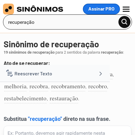
Assinar PRO
MENU
Sinônimo de recuperação
19 sinônimos de recuperação
para 2 sentidos da palavra
recuperação
:
Ato de se recuperar:
cura
reabilitação
regeneração
melhora
Reescrever Texto
,
,
,
,
1
melhoria
recobra
recobramento
recobro
,
,
,
,
Resumir Texto
restabelecimento
restauração
,
.
Corrigir Texto
Detector de IA