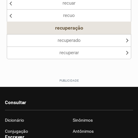
recuar
Nenhum dos sinônimos apresentados me ajudou
recuo
Outro
recuperação
recuperado
recuperar
Consultar
Dicionário
Sinônimos
Conjugação
Antônimos
Escrever