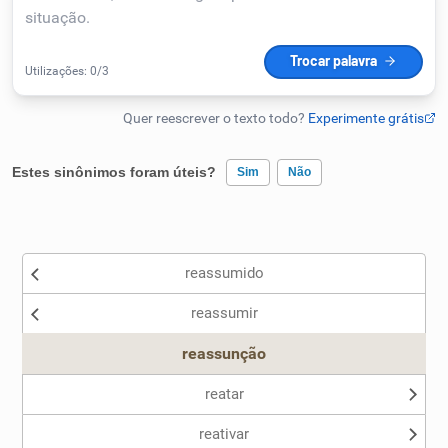
Humanizador de IA
Cata-letras
Estes sinônimos foram úteis?
Sim
Não
Conexões
Existem sinônimos incorretos
Caça-palavras
reassumido
Nenhum dos sinônimos apresentados me ajudou
reassumir
Outro
reassunção
Dicionário
reatar
Sinônimos
reativar