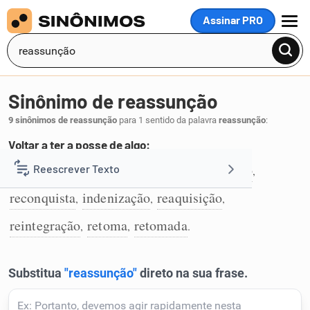
Assinar PRO
MENU
Sinônimo de reassunção
9 sinônimos de reassunção
para 1 sentido da palavra
reassunção
:
Voltar a ter a posse de algo:
recuperação
ressarcimento
reembolso
Reescrever Texto
,
,
,
1
reconquista
indenização
reaquisição
,
,
,
Resumir Texto
reintegração
retoma
retomada
,
,
.
Corrigir Texto
Detector de IA