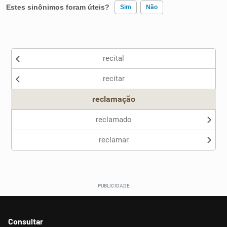
Estes sinônimos foram úteis?
Sim
Não
Existem sinônimos incorretos
recital
Nenhum dos sinônimos apresentados me ajudou
recitar
Outro
reclamação
reclamado
reclamar
Consultar