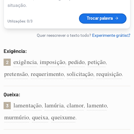
Humanizador de IA
Cata-letras
Exigência:
Conexões
exigência
imposição
pedido
petição
,
,
,
,
2
pretensão
requerimento
solicitação
requisição
,
,
,
.
Caça-palavras
Queixa:
lamentação
lamúria
clamor
lamento
,
,
,
,
3
Dicionário
murmúrio
queixa
queixume
,
,
.
Sinônimos