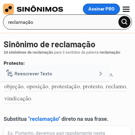
Assinar PRO
MENU
Sinônimo de reclamação
24 sinônimos de reclamação
para 3 sentidos da palavra
reclamação
:
Protesto:
reivindicação
contestação
impugnação
Reescrever Texto
,
,
,
1
objeção
oposição
protestação
protesto
reclamo
,
,
,
,
,
Resumir Texto
vindicação
.
Corrigir Texto
Detector de IA