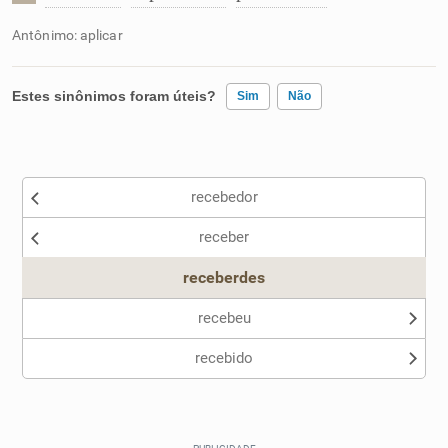
Antônimo: aplicar
Estes sinônimos foram úteis?
Sim
Não
Existem sinônimos incorretos
recebedor
Nenhum dos sinônimos apresentados me ajudou
receber
Outro
receberdes
recebeu
recebido