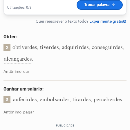
Humanizador de IA
Obter:
Cata-letras
obtiverdes
tiverdes
adquirirdes
conseguirdes
,
,
,
,
2
Conexões
alcançardes
.
Caça-palavras
Antônimo: dar
Ganhar um salário:
auferirdes
embolsardes
tirardes
perceberdes
,
,
,
.
3
Dicionário
Antônimo: pagar
Sinônimos