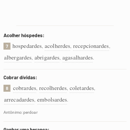
Acolher hóspedes:
hospedardes
acolherdes
recepcionardes
,
,
,
7
albergardes
abrigardes
agasalhardes
,
,
.
Cobrar dívidas:
cobrardes
recolherdes
coletardes
,
,
,
8
arrecadardes
embolsardes
,
.
Antônimo: perdoar
Ganhar uma herança: