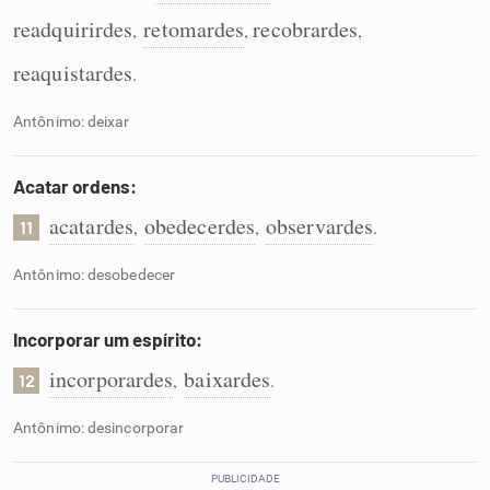
readquirirdes
retomardes
recobrardes
,
,
,
reaquistardes
.
Antônimo: deixar
Acatar ordens:
acatardes
obedecerdes
observardes
,
,
.
11
Antônimo: desobedecer
Incorporar um espírito:
incorporardes
baixardes
,
.
12
Antônimo: desincorporar