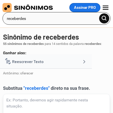
Assinar PRO
MENU
Sinônimo de receberdes
55 sinônimos de receberdes
para 14 sentidos da palavra
receberdes
:
Ganhar algo:
ganhardes
Reescrever Texto
.
1
Antônimo: oferecer
Resumir Texto
Corrigir Texto
Detector de IA