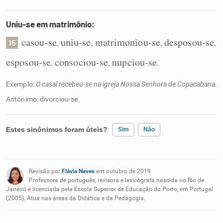
Uniu-se em matrimônio:
casou-se
uniu-se
matrimoniou-se
desposou-se
,
,
,
,
15
esposou-se
consociou-se
nupciou-se
,
,
.
Exemplo:
O casal recebeu-se na igreja Nossa Senhora de Copacabana.
Antônimo: divorciou-se
Estes sinônimos foram úteis?
Sim
Não
Existem sinônimos incorretos
Revisão por
Flávia Neves
em outubro de 2019
Nenhum dos sinônimos apresentados me ajudou
Professora de português, revisora e lexicógrafa nascida no Rio de
Janeiro e licenciada pela Escola Superior de Educação do Porto, em Portugal
(2005). Atua nas áreas da Didática e da Pedagogia.
Outro