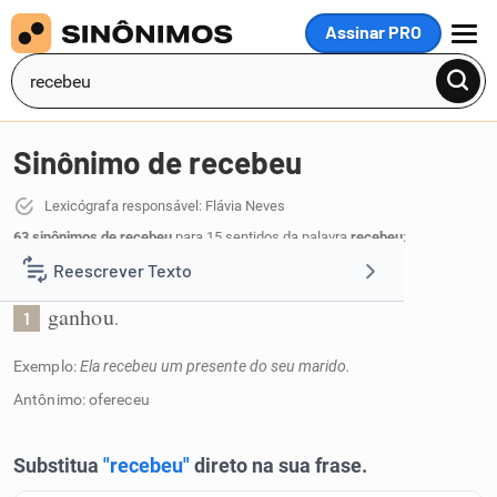
Assinar PRO
MENU
Sinônimo de recebeu
Lexicógrafa responsável: Flávia Neves
63 sinônimos de recebeu
para 15 sentidos da palavra
recebeu
:
Reescrever Texto
Ganhou algo:
ganhou
.
1
Resumir Texto
Exemplo:
Ela recebeu um presente do seu marido.
Corrigir Texto
Antônimo: ofereceu
Detector de IA