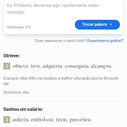
Humanizador de IA
Cata-letras
Conexões
Obteve:
obteve
teve
adquiriu
conseguiu
alcançou
,
,
,
,
.
2
Caça-palavras
Exemplo:
Meu filho vai recebeu a melhor educação que eu lhe pude
dar.
Antônimo: deu
Dicionário
Ganhou um salário:
Sinônimos
auferiu
embolsou
tirou
percebeu
,
,
,
.
3