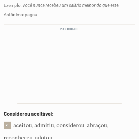
Exemplo:
Você nunca recebeu um salário melhor do que este.
Antônimo: pagou
Considerou aceitável:
aceitou
admitiu
considerou
abraçou
,
,
,
,
4
reconheceu
adotou
,
.