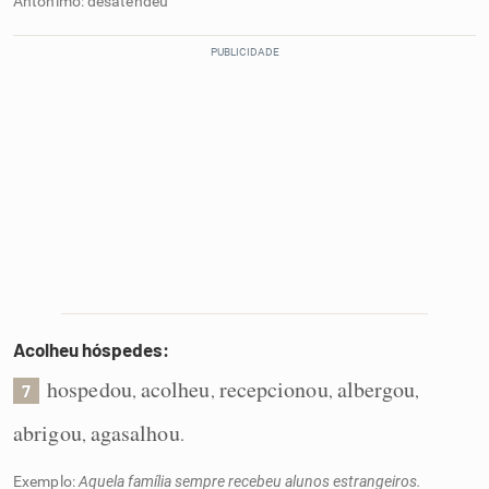
Antônimo: desatendeu
Acolheu hóspedes:
hospedou
acolheu
recepcionou
albergou
,
,
,
,
7
abrigou
agasalhou
,
.
Exemplo:
Aquela família sempre recebeu alunos estrangeiros.