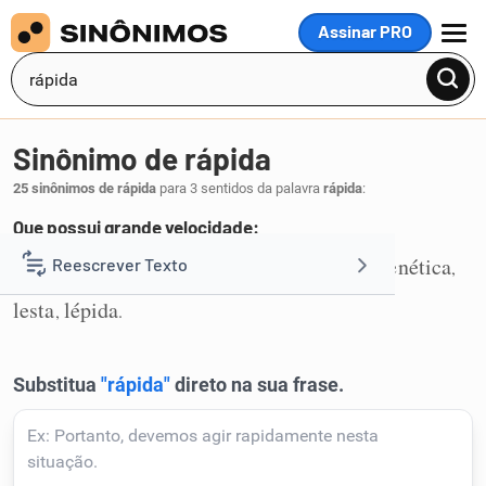
Assinar PRO
MENU
Sinônimo de rápida
25 sinônimos de rápida
para 3 sentidos da palavra
rápida
:
Que possui grande velocidade:
veloz
ligeira
acelerada
vertiginosa
frenética
Reescrever Texto
,
,
,
,
,
1
lesta
lépida
,
.
Resumir Texto
Corrigir Texto
Detector de IA