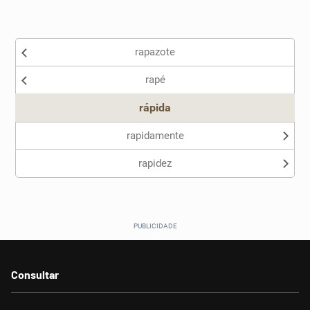
Existem sinônimos incorretos
rapazote
Nenhum dos sinônimos apresentados me ajudou
rapé
Outro
rápida
rapidamente
rapidez
Consultar