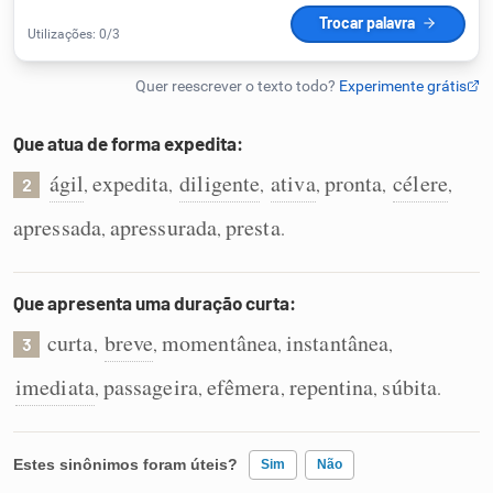
Humanizador de IA
Que atua de forma expedita:
Cata-letras
ágil
expedita
diligente
ativa
pronta
célere
,
,
,
,
,
,
2
Conexões
apressada
apressurada
presta
,
,
.
Caça-palavras
Que apresenta uma duração curta:
curta
breve
momentânea
instantânea
,
,
,
,
3
imediata
passageira
efêmera
repentina
súbita
,
,
,
,
.
Dicionário
Sinônimos
Estes sinônimos foram úteis?
Sim
Não