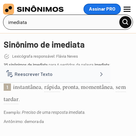
Assinar PRO
MENU
Sinônimo de imediata
Lexicógrafa responsável: Flávia Neves
35 sinônimos de imediata
para 6 sentidos da palavra
imediata
:
Reescrever Texto
Que se faz sem demora:
instantânea
rápida
pronta
momentânea
sem
,
,
,
,
1
Resumir Texto
tardar
.
Corrigir Texto
Exemplo:
Preciso de uma resposta imediata.
Antônimo: demorada
Detector de IA