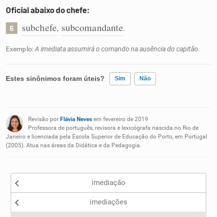
Oficial abaixo do chefe:
subchefe
subcomandante
,
.
6
Exemplo:
A imediata assumirá o comando na ausência do capitão.
Estes sinônimos foram úteis?
Sim
Não
Existem sinônimos incorretos
Revisão por
Flávia Neves
em fevereiro de 2019
Nenhum dos sinônimos apresentados me ajudou
Professora de português, revisora e lexicógrafa nascida no Rio de
Janeiro e licenciada pela Escola Superior de Educação do Porto, em Portugal
(2005). Atua nas áreas da Didática e da Pedagogia.
Outro
imediação
imediações