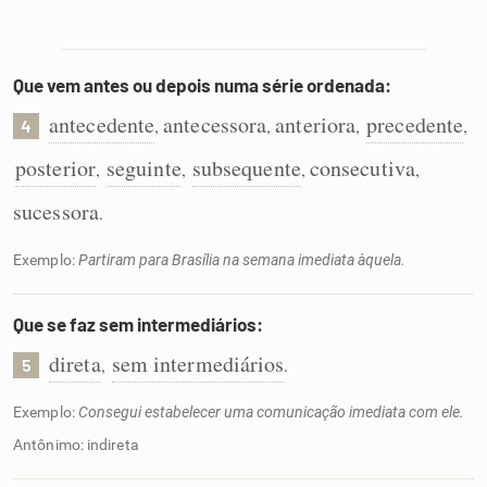
Que vem antes ou depois numa série ordenada:
antecedente
antecessora
anteriora
precedente
,
,
,
,
4
posterior
seguinte
subsequente
consecutiva
,
,
,
,
sucessora
.
Exemplo:
Partiram para Brasília na semana imediata àquela.
Que se faz sem intermediários:
direta
sem intermediários
,
.
5
Exemplo:
Consegui estabelecer uma comunicação imediata com ele.
Antônimo: indireta