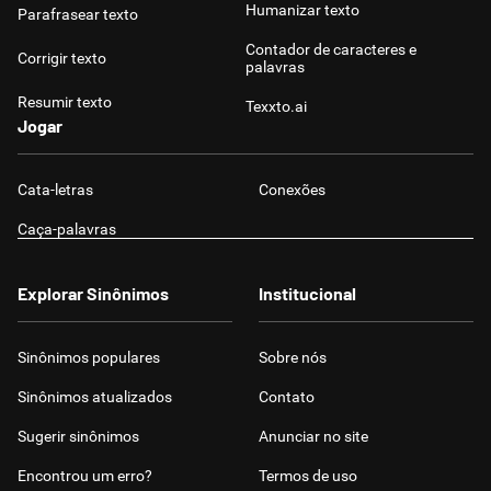
Humanizar texto
Parafrasear texto
Contador de caracteres e
Corrigir texto
palavras
Resumir texto
Texxto.ai
Jogar
Cata-letras
Conexões
Caça-palavras
Explorar Sinônimos
Institucional
Sinônimos populares
Sobre nós
Sinônimos atualizados
Contato
Sugerir sinônimos
Anunciar no site
Encontrou um erro?
Termos de uso