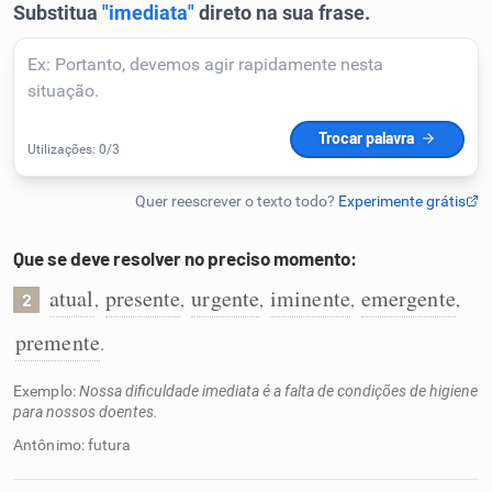
Humanizador de IA
Cata-letras
Conexões
Que se deve resolver no preciso momento:
Caça-palavras
atual
presente
urgente
iminente
emergente
,
,
,
,
,
2
premente
.
Dicionário
Exemplo:
Nossa dificuldade imediata é a falta de condições de higiene
para nossos doentes.
Antônimo: futura
Sinônimos