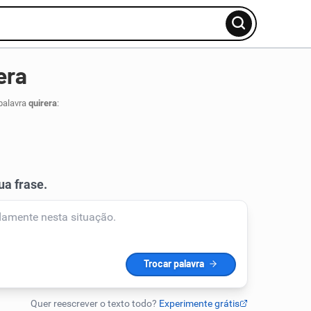
era
palavra
quirera
: