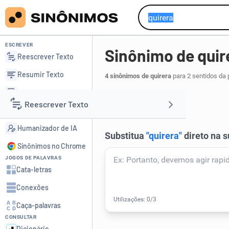
ESCREVER
Sinônimo de quir
Reescrever Texto
Resumir Texto
4 sinônimos de quirera
para 2 sentidos da 
Corrigir Texto
quirela
sanga
,
.
1
Reescrever Texto
Detector de IA
Humanizador de IA
Resumir Texto
Sinônimos no Chrome
JOGOS DE PALAVRAS
Corrigir Texto
Cata-letras
Conexões
Detector de IA
Caça-palavras
CONSULTAR
Humanizador de IA
Dicionário