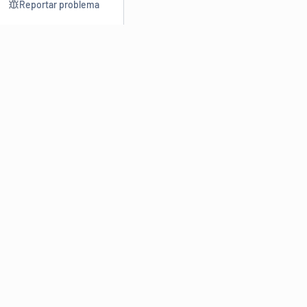
Reportar problema
Consultar
Escrev
Dicionário
Reescre
Sinônimos
Parafra
Conjugação
Corrigir
Antônimos
Resumir
O
Dicionário Online de Sinônimos
é parte do
Dicio.com.br
e
conta com mais de 30 mil sinônimos de palavras e de expressões
em português do Brasil.