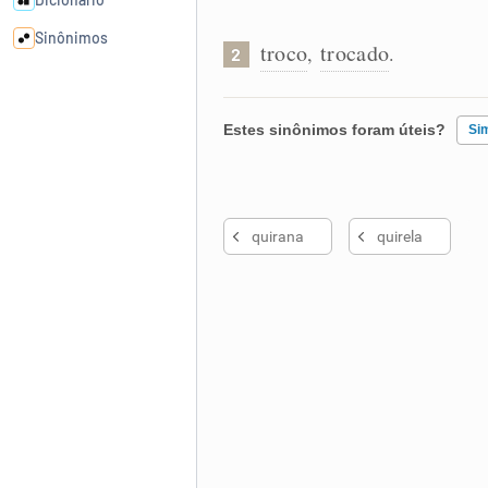
Sinônimos
troco
trocado
,
.
2
Cata-letras
Estes sinônimos foram úteis?
Si
Conexões
Existem sinônimos incorretos
Caça-palavras
quirana
quirela
Nenhum dos sinônimos apresent
Outro
Dicionário
Sinônimos