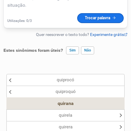
Humanizador de IA
Cata-letras
Estes sinônimos foram úteis?
Sim
Não
Conexões
Existem sinônimos incorretos
Caça-palavras
quiprocó
Nenhum dos sinônimos apresentados me ajudou
quiproquó
Outro
quirana
Dicionário
quirela
Sinônimos
quirera