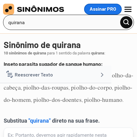
Assinar PRO
MENU
Sinônimo de quirana
10 sinônimos de quirana
para 1 sentido da palavra
quirana
:
Inseto parasita sugador de sangue humano:
piolho
bicho
mucurana
muquirana
piolho-da-
Reescrever Texto
,
,
,
,
1
cabeça
piolho-das-roupas
piolho-do-corpo
piolho-
,
,
,
Resumir Texto
do-homem
piolho-dos-doentes
piolho-humano
,
,
.
Corrigir Texto
Detector de IA