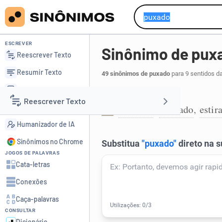
ESCREVER
Sinônimo de pux
Reescrever Texto
Resumir Texto
49 sinônimos de puxado
para 9 sentidos d
Corrigir Texto
Que se esticou:
Reescrever Texto
Detector de IA
retesado
esticado
estir
,
,
1
Humanizador de IA
Resumir Texto
Sinônimos no Chrome
JOGOS DE PALAVRAS
Corrigir Texto
Cata-letras
Conexões
Detector de IA
Caça-palavras
CONSULTAR
Humanizador de IA
Dicionário