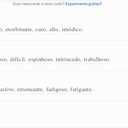
o
exorbitante
caro
alto
imódico
,
,
,
,
.
oso
difícil
espinhoso
intrincado
trabalhoso
,
,
,
,
.
ustivo
extenuante
fadigoso
fatigante
,
,
,
.