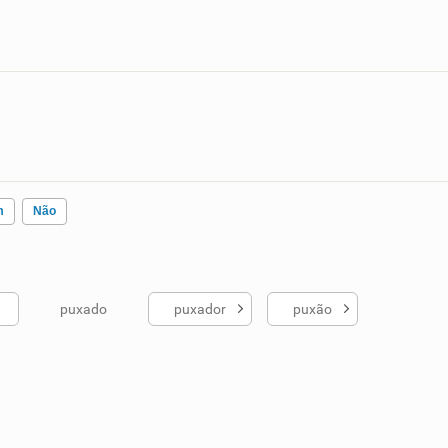
m
Não
puxado
puxador
puxão
ados me ajudou