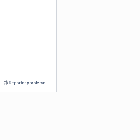
Reportar problema
Consultar
Escrev
Dicionário
Reescre