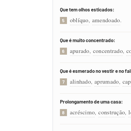
Que tem olhos esticados:
oblíquo
amendoado
,
.
5
Que é muito concentrado:
apurado
concentrado
c
,
,
6
Que é esmerado no vestir e no fal
alinhado
aprumado
cap
,
,
7
Prolongamento de uma casa:
acréscimo
construção
,
,
8