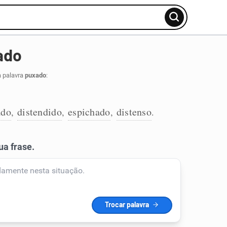
ado
a palavra
puxado
:
ado
distendido
espichado
distenso
,
,
,
.