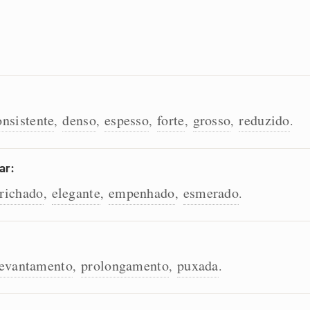
onsistente
denso
espesso
forte
grosso
reduzido
,
,
,
,
,
.
ar:
richado
elegante
empenhado
esmerado
,
,
,
.
levantamento
prolongamento
puxada
,
,
.