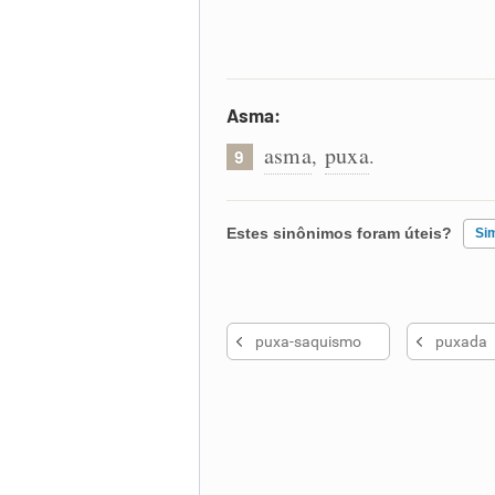
Asma:
asma
puxa
,
.
9
Estes sinônimos foram úteis?
Si
Existem sinônimos incorretos
puxa-saquismo
puxada
Nenhum dos sinônimos apresent
Outro