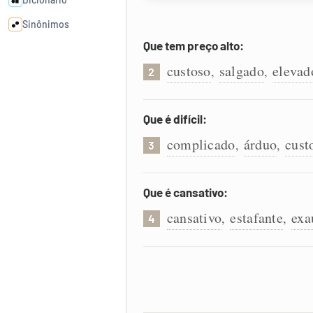
Sinônimos
Que tem preço alto:
Cata-letras
custoso
salgado
elevad
,
,
2
Conexões
Que é difícil:
complicado
árduo
cust
,
,
Caça-palavras
3
Que é cansativo:
cansativo
estafante
exa
,
,
4
Dicionário
Sinônimos