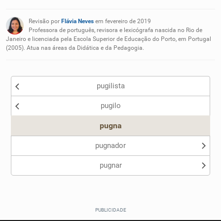
Existem sinônimos incorretos
Revisão por
Flávia Neves
em fevereiro de 2019
Nenhum dos sinônimos apresentados me ajudou
Professora de português, revisora e lexicógrafa nascida no Rio de
Janeiro e licenciada pela Escola Superior de Educação do Porto, em Portugal
(2005). Atua nas áreas da Didática e da Pedagogia.
Outro
pugilista
pugilo
pugna
pugnador
pugnar