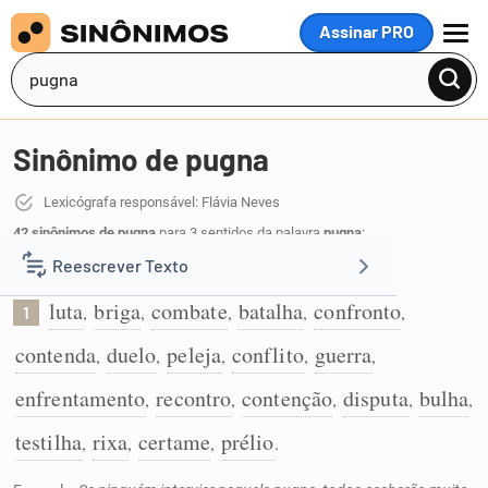
Assinar PRO
MENU
Sinônimo de pugna
Lexicógrafa responsável: Flávia Neves
42 sinônimos de pugna
para 3 sentidos da palavra
pugna
:
Reescrever Texto
Luta ou combate entre dois adversários:
luta
briga
combate
batalha
confronto
,
,
,
,
,
1
Resumir Texto
contenda
duelo
peleja
conflito
guerra
,
,
,
,
,
Corrigir Texto
enfrentamento
recontro
contenção
disputa
bulha
,
,
,
,
,
testilha
rixa
certame
prélio
,
,
,
.
Detector de IA