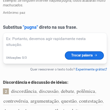
Exemplo:
Se ninguém intervier naquela pugna, todos acabarão muito
machucados.
Humanizador de IA
Antônimo: paz
Cata-letras
Conexões
Caça-palavras
Discordância e discussão de ideias:
Dicionário
discordância
discussão
debate
polêmica
,
,
,
,
2
controvérsia
argumentação
questão
contestação
,
,
,
,
Sinônimos