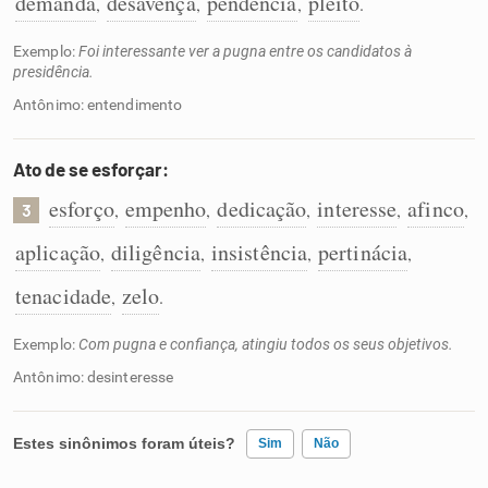
demanda
desavença
pendência
pleito
,
,
,
.
Exemplo:
Foi interessante ver a pugna entre os candidatos à
presidência.
Antônimo: entendimento
Ato de se esforçar:
esforço
empenho
dedicação
interesse
afinco
,
,
,
,
,
3
aplicação
diligência
insistência
pertinácia
,
,
,
,
tenacidade
zelo
,
.
Exemplo:
Com pugna e confiança, atingiu todos os seus objetivos.
Antônimo: desinteresse
Estes sinônimos foram úteis?
Sim
Não