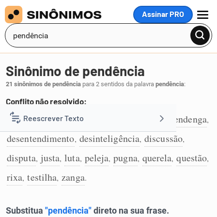
Assinar PRO
MENU
Sinônimo de pendência
21 sinônimos de pendência
para 2 sentidos da palavra
pendência
:
Conflito não resolvido:
desavença
contenda
conflito
briga
pendenga
Reescrever Texto
,
,
,
,
,
1
desentendimento
desinteligência
discussão
,
,
,
Resumir Texto
disputa
justa
luta
peleja
pugna
querela
questão
,
,
,
,
,
,
,
Corrigir Texto
rixa
testilha
zanga
,
,
.
Detector de IA