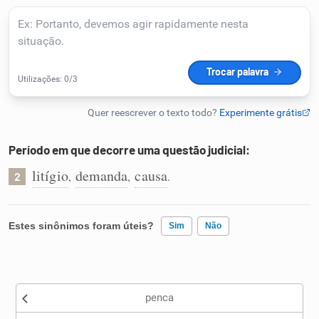
Humanizador de IA
Cata-letras
Conexões
Período em que decorre uma questão judicial:
litígio
demanda
causa
,
,
.
Caça-palavras
2
Estes sinônimos foram úteis?
Sim
Não
Dicionário
Existem sinônimos incorretos
Sinônimos
penca
Nenhum dos sinônimos apresentados me ajudou