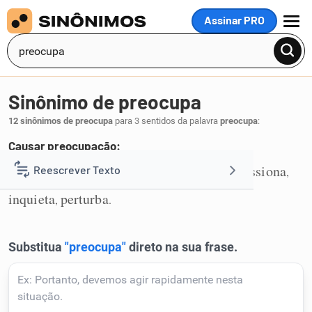
Assinar PRO
MENU
Sinônimo de preocupa
12 sinônimos de preocupa
para 3 sentidos da palavra
preocupa
:
Causar preocupação:
aflige
apoquenta
desassossega
impressiona
Reescrever Texto
,
,
,
,
1
inquieta
perturba
,
.
Resumir Texto
Corrigir Texto
Detector de IA