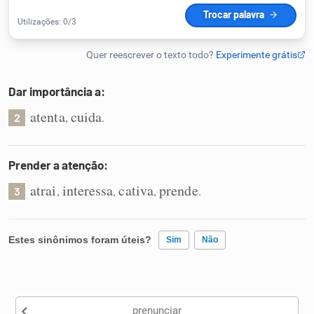
Humanizador de IA
Dar importância a:
Cata-letras
atenta
cuida
,
.
2
Conexões
Prender a atenção:
Caça-palavras
atrai
interessa
cativa
prende
,
,
,
.
3
Estes sinônimos foram úteis?
Sim
Não
Dicionário
Existem sinônimos incorretos
Sinônimos
prenunciar
Nenhum dos sinônimos apresentados me ajudou